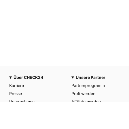
Über CHECK24
Unsere Partner
Karriere
Partnerprogramm
Presse
Profi werden
Unternehmen
Affiliate werden
CHECK24 Österreich
Werkstattpartner werden
CHECK24 Spanien
Unterkunft anmelden