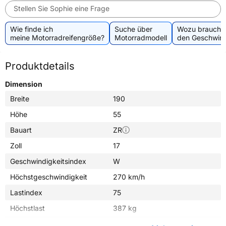
Stellen Sie Sophie eine Frage
Wie finde ich
Suche über
Wozu brauche 
meine Motorradreifengröße?
Motorradmodell
den Geschwind
Produktdetails
Dimension
Breite
190
Höhe
55
Bauart
ZR
Zoll
17
Geschwindigkeitsindex
W
Höchstgeschwindigkeit
270 km/h
Lastindex
75
Höchstlast
387 kg
Gewicht (in kg)
7,120 kg