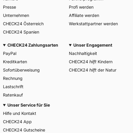
Herstellerkontakt
miranda@haohuature.com
Presse
Profi werden
corrado bergagna,
Unternehmen
Affiliate werden
Verantwortliche in der EU
miranda@haohuatire.com,
CHECK24 Österreich
Werkstattpartner werden
+8653267788373
CHECK24 Spanien
CHECK24 Zahlungsarten
Unser Engagement
PayPal
Nachhaltigkeit
Kreditkarten
CHECK24
hilft
Kindern
Sofortüberweisung
CHECK24
hilft
der Natur
Rechnung
Lastschrift
Ratenkauf
Unser Service für Sie
Hilfe und Kontakt
CHECK24 App
CHECK24 Gutscheine