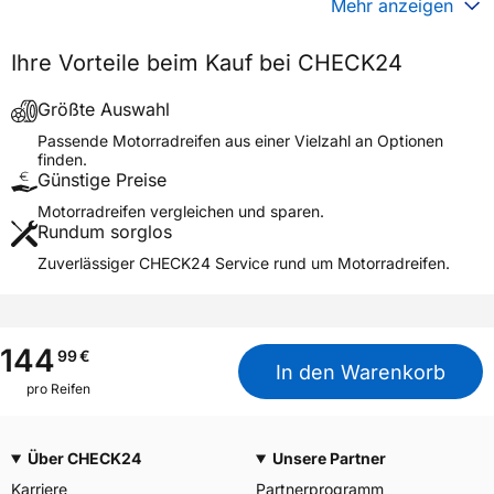
Mehr anzeigen
Generelle Merkmale
Ihre Vorteile beim Kauf bei CHECK24
Fahrzeugtyp
Motorrad
Verwendung
Sommerreifen
Größte Auswahl
Modellname
3D SUPERSPORT
Passende Motorradreifen aus einer Vielzahl an Optionen
finden.
Reifenposition
Rear
Günstige Preise
Motorradtyp
Hyper Sport
Motorradreifen vergleichen und sparen.
Rundum sorglos
Weitere Eigenschaften
Zuverlässiger CHECK24 Service rund um Motorradreifen.
Schlauchtyp
TL
Zustand
Neureifen
M+S
Nein
144
99
€
In den Warenkorb
Motorrad Kennzeichnung
M/C
pro Reifen
3PMSF / Alpine-Symbol
Nein
Über CHECK24
Unsere Partner
Allgemeine Produktsicherheit (GPSR)
Karriere
Partnerprogramm
APLUS, Qingdao China,