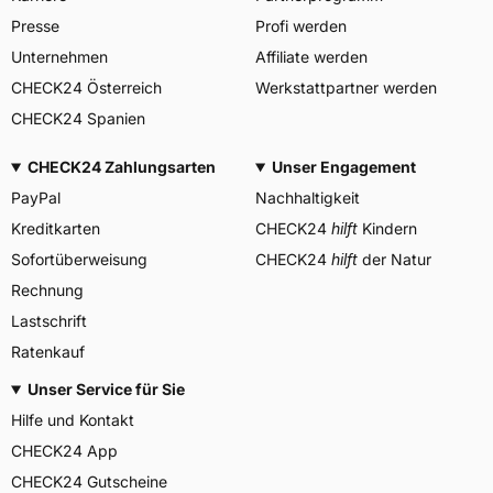
Continental-Plaza 1 30173
Herstellerkontakt
Hannover Deutschland,
Presse
Profi werden
customerservice_tires@conti.
Unternehmen
Affiliate werden
de
CHECK24 Österreich
Werkstattpartner werden
CHECK24 Spanien
CHECK24 Zahlungsarten
Unser Engagement
PayPal
Nachhaltigkeit
Kreditkarten
CHECK24
hilft
Kindern
Sofortüberweisung
CHECK24
hilft
der Natur
Rechnung
Lastschrift
Ratenkauf
Unser Service für Sie
Hilfe und Kontakt
CHECK24 App
CHECK24 Gutscheine