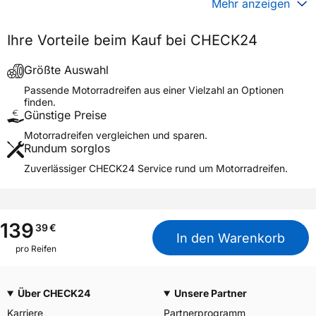
Generelle Merkmale
Mehr anzeigen
Fahrzeugtyp
Motorrad
Ihre Vorteile beim Kauf bei CHECK24
Verwendung
Sommerreifen
Modellname
CONTISPORTATTACK 5
Größte Auswahl
Reifenposition
Front
Passende Motorradreifen aus einer Vielzahl an Optionen
finden.
Motorradtyp
Hyper Sport
Günstige Preise
Motorradreifen vergleichen und sparen.
Weitere Eigenschaften
Rundum sorglos
Schlauchtyp
TL
Zuverlässiger CHECK24 Service rund um Motorradreifen.
Zustand
Neureifen
M+S
Nein
Motorrad Kennzeichnung
M/C
139
39
€
In den Warenkorb
3PMSF / Alpine-Symbol
Nein
pro Reifen
Allgemeine Produktsicherheit (GPSR)
Über CHECK24
Unsere Partner
Continental Reifen
Deutschland GmbH
Karriere
Partnerprogramm