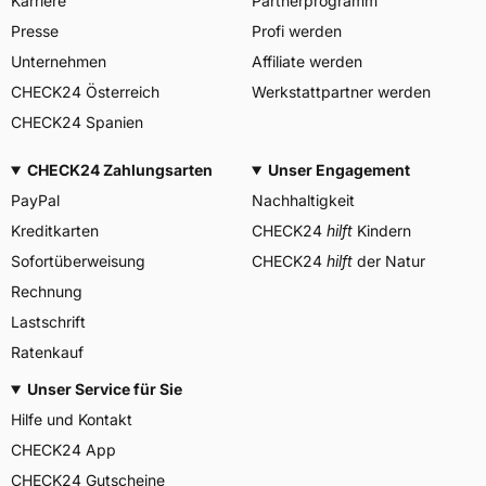
Karriere
Partnerprogramm
Goodyear S.A. Innovation
Center, Avenue Gordon Smith
Presse
Profi werden
Herstellerkontakt
7750 Colmar-Berg
Luxemburg,
Unternehmen
Affiliate werden
www.goodyear.eu
CHECK24 Österreich
Werkstattpartner werden
CHECK24 Spanien
CHECK24 Zahlungsarten
Unser Engagement
PayPal
Nachhaltigkeit
Kreditkarten
CHECK24
hilft
Kindern
Sofortüberweisung
CHECK24
hilft
der Natur
Rechnung
Lastschrift
Ratenkauf
Unser Service für Sie
Hilfe und Kontakt
CHECK24 App
CHECK24 Gutscheine