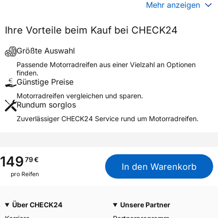
Gewicht (in kg)
5,530 kg
Mehr anzeigen
Generelle Merkmale
Ihre Vorteile beim Kauf bei CHECK24
Fahrzeugtyp
Motorrad
Verwendung
Sommerreifen
Größte Auswahl
Modellname
SPORTSMART TT
Passende Motorradreifen aus einer Vielzahl an Optionen
finden.
Reifenposition
Rear
Günstige Preise
Motorradtyp
Hyper Sport
Motorradreifen vergleichen und sparen.
Rundum sorglos
Weitere Eigenschaften
Zuverlässiger CHECK24 Service rund um Motorradreifen.
Schlauchtyp
TL
Zustand
Neureifen
M+S
Nein
149
79
€
In den Warenkorb
Motorrad Kennzeichnung
M/C
pro Reifen
3PMSF / Alpine-Symbol
Nein
Über CHECK24
Unsere Partner
Allgemeine Produktsicherheit (GPSR)