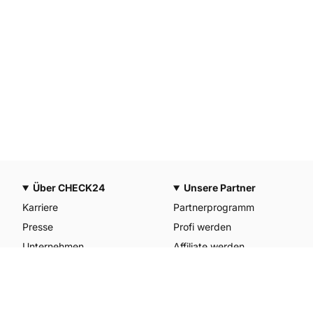
Über CHECK24
Unsere Partner
Karriere
Partnerprogramm
Presse
Profi werden
Unternehmen
Affiliate werden
CHECK24 Österreich
Werkstattpartner werden
CHECK24 Spanien
Unterkunft anmelden