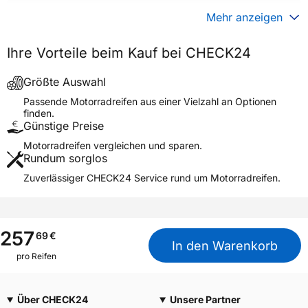
Gewicht (in kg)
4,980 kg
Mehr anzeigen
Generelle Merkmale
Ihre Vorteile beim Kauf bei CHECK24
Fahrzeugtyp
Motorrad
Verwendung
Sommerreifen
Größte Auswahl
DIABLO SUPERCORSA V4
Passende Motorradreifen aus einer Vielzahl an Optionen
Modellname
SC3 REAR
finden.
Günstige Preise
Reifenposition
Rear
Motorradreifen vergleichen und sparen.
Motorradtyp
Hyper Sport
Rundum sorglos
Zuverlässiger CHECK24 Service rund um Motorradreifen.
Weitere Eigenschaften
Schlauchtyp
TL
Zustand
Neureifen
257
69
€
M+S
Nein
In den Warenkorb
pro Reifen
Motorrad Kennzeichnung
M/C
3PMSF / Alpine-Symbol
Nein
Über CHECK24
Unsere Partner