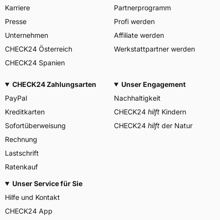
Allgemeine Produktsicherheit (GPSR)
Karriere
Partnerprogramm
PIRELLI TYRE SPA, Viale
Presse
Profi werden
Piero e Alberto Pirelli 25
20126 Milano Italien,
Unternehmen
Affiliate werden
Herstellerkontakt
www.pirelli.com,
CHECK24 Österreich
Werkstattpartner werden
consumer.support@pirelli.co
m
CHECK24 Spanien
CHECK24 Zahlungsarten
Unser Engagement
PayPal
Nachhaltigkeit
Kreditkarten
CHECK24
hilft
Kindern
Sofortüberweisung
CHECK24
hilft
der Natur
Rechnung
Lastschrift
Ratenkauf
Unser Service für Sie
Hilfe und Kontakt
CHECK24 App