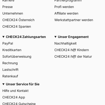
Karriere
Partnerprogramm
BRIDGESTONE EU NV/SA,
Via del Fosso del Salceto
Presse
Profi werden
Herstellerkontakt
13/15 00128 Rome Italien,
market.surveillance@bridges
Unternehmen
Affiliate werden
tone.eu
CHECK24 Österreich
Werkstattpartner werden
CHECK24 Spanien
CHECK24 Zahlungsarten
Unser Engagement
PayPal
Nachhaltigkeit
Kreditkarten
CHECK24
hilft
Kindern
Sofortüberweisung
CHECK24
hilft
der Natur
Rechnung
Lastschrift
Ratenkauf
Unser Service für Sie
Hilfe und Kontakt
CHECK24 App
CHECK24 Gutscheine