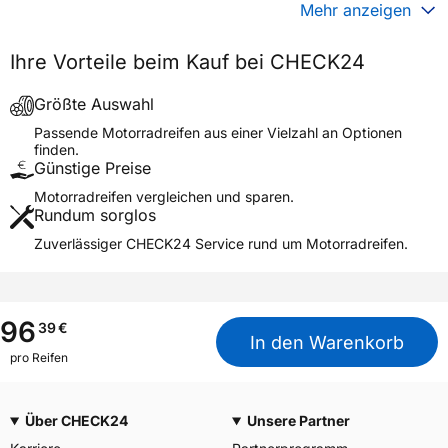
Gewicht (in kg)
5,790 kg
Mehr anzeigen
Generelle Merkmale
Ihre Vorteile beim Kauf bei CHECK24
Fahrzeugtyp
Motorrad
Verwendung
Sommerreifen
Größte Auswahl
Modellname
BATTLECROSS X31
Passende Motorradreifen aus einer Vielzahl an Optionen
finden.
Reifenposition
Rear
Günstige Preise
Motorradtyp
Motocross
Motorradreifen vergleichen und sparen.
Rundum sorglos
Weitere Eigenschaften
Zuverlässiger CHECK24 Service rund um Motorradreifen.
Schlauchtyp
TT
Zustand
Neureifen
M+S
Nein
96
39
€
In den Warenkorb
Motorrad Kennzeichnung
M/C
pro Reifen
3PMSF / Alpine-Symbol
Nein
Über CHECK24
Unsere Partner
Allgemeine Produktsicherheit (GPSR)