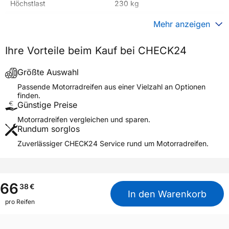
Höchstlast
230 kg
Gewicht (in kg)
3,930 kg
Mehr anzeigen
Generelle Merkmale
Ihre Vorteile beim Kauf bei CHECK24
Fahrzeugtyp
Motorrad
Verwendung
Sommerreifen
Größte Auswahl
Modellname
BATTLECROSS X40 FRONT
Passende Motorradreifen aus einer Vielzahl an Optionen
finden.
Reifenposition
Front
Günstige Preise
Motorradtyp
Motocross
Motorradreifen vergleichen und sparen.
Rundum sorglos
Weitere Eigenschaften
Zuverlässiger CHECK24 Service rund um Motorradreifen.
Schlauchtyp
TT
Zustand
Neureifen
M+S
Nein
66
38
€
In den Warenkorb
Motorrad Kennzeichnung
M/C
pro Reifen
3PMSF / Alpine-Symbol
Nein