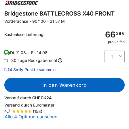
Bridgestone BATTLECROSS X40 FRONT
Vorderachse
-
90/100 - 21 57 M
66
38
€
Kostenlose Lieferung
pro Reifen
Di. 11.08. - Fr. 14.08.
1
30 Tage Rückgaberecht
4
Smily Punkte sammeln
In den Warenkorb
Verkauf durch
CHECK24
Versand durch
Euromaster
4,7
(153)
Alle 4 Optionen ansehen