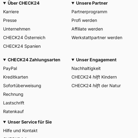
Über CHECK24
Unsere Partner
Allgemeine Produktsicherheit (GPSR)
Karriere
Partnerprogramm
BRIDGESTONE EU NV/SA,
Via del Fosso del Salceto
Presse
Profi werden
Herstellerkontakt
13/15 00128 Rome Italien,
market.surveillance@bridges
Unternehmen
Affiliate werden
tone.eu
CHECK24 Österreich
Werkstattpartner werden
CHECK24 Spanien
CHECK24 Zahlungsarten
Unser Engagement
PayPal
Nachhaltigkeit
Kreditkarten
CHECK24
hilft
Kindern
Sofortüberweisung
CHECK24
hilft
der Natur
Rechnung
Lastschrift
Ratenkauf
Unser Service für Sie
Hilfe und Kontakt