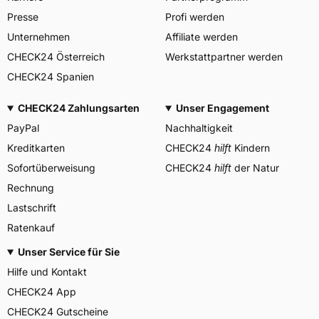
Center, Avenue Gordon Smith
Presse
Profi werden
Herstellerkontakt
7750 Colmar-Berg
Luxemburg,
Unternehmen
Affiliate werden
www.goodyear.eu
CHECK24 Österreich
Werkstattpartner werden
CHECK24 Spanien
CHECK24 Zahlungsarten
Unser Engagement
PayPal
Nachhaltigkeit
Kreditkarten
CHECK24
hilft
Kindern
Sofortüberweisung
CHECK24
hilft
der Natur
Rechnung
Lastschrift
Ratenkauf
Unser Service für Sie
Hilfe und Kontakt
CHECK24 App
CHECK24 Gutscheine