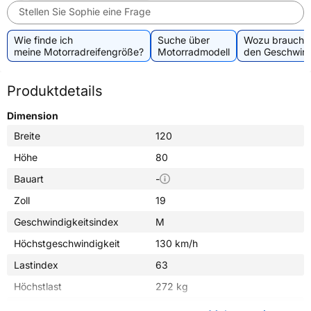
Stellen Sie Sophie eine Frage
Wie finde ich
Suche über
Wozu brauche 
meine Motorradreifengröße?
Motorradmodell
den Geschwind
Produktdetails
Dimension
Breite
120
Höhe
80
Bauart
-
Zoll
19
Geschwindigkeitsindex
M
Höchstgeschwindigkeit
130 km/h
Lastindex
63
Höchstlast
272 kg
Gewicht (in kg)
5,890 kg