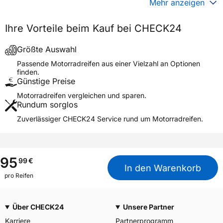
Mehr anzeigen
Generelle Merkmale
Ihre Vorteile beim Kauf bei CHECK24
Fahrzeugtyp
Motorrad
Verwendung
Sommerreifen
Größte Auswahl
Modellname
GEOMAX MX34 REAR
Passende Motorradreifen aus einer Vielzahl an Optionen
finden.
Reifenposition
Rear
Günstige Preise
Motorradtyp
Motocross
Motorradreifen vergleichen und sparen.
Rundum sorglos
Weitere Eigenschaften
Zuverlässiger CHECK24 Service rund um Motorradreifen.
Schlauchtyp
TT
Zustand
Neureifen
M+S
Nein
95
99
€
In den Warenkorb
Motorrad Kennzeichnung
M/C
pro Reifen
3PMSF / Alpine-Symbol
Nein
Über CHECK24
Unsere Partner
Allgemeine Produktsicherheit (GPSR)
Karriere
Partnerprogramm
Goodyear S.A. Innovation