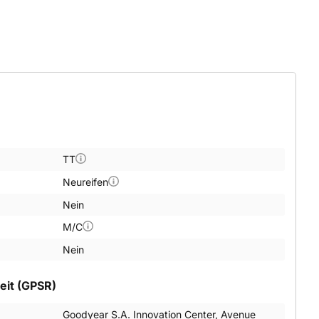
TT
Neureifen
Nein
M/C
Nein
eit (GPSR)
Goodyear S.A. Innovation Center, Avenue