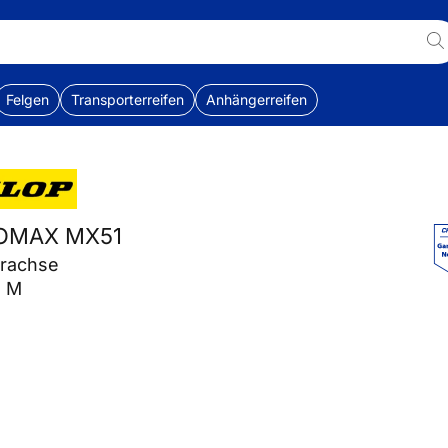
Felgen
Transporterreifen
Anhängerreifen
EOMAX MX51
erachse
1 M