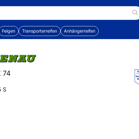
Felgen
Transporterreifen
Anhängerreifen
 74
5 S