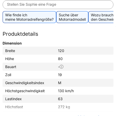
Stellen Sie Sophie eine Frage
Wie finde ich
Suche über
Wozu brauche 
meine Motorradreifengröße?
Motorradmodell
den Geschwind
Produktdetails
Dimension
Breite
120
Höhe
80
Bauart
-
Zoll
19
Geschwindigkeitsindex
M
Höchstgeschwindigkeit
130 km/h
Lastindex
63
Höchstlast
272 kg
Gewicht (in kg)
5,700 kg