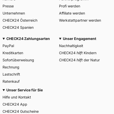
B.V., Neutronenlaan 7
Presse
Profi werden
Herstellerkontakt
5405NG Uden Noord
Brabant Niederlande,
Unternehmen
Affiliate werden
regulation@maxxistce.nl
CHECK24 Österreich
Werkstattpartner werden
CHECK24 Spanien
CHECK24 Zahlungsarten
Unser Engagement
PayPal
Nachhaltigkeit
Kreditkarten
CHECK24
hilft
Kindern
Sofortüberweisung
CHECK24
hilft
der Natur
Rechnung
Lastschrift
Ratenkauf
Unser Service für Sie
Hilfe und Kontakt
CHECK24 App
CHECK24 Gutscheine