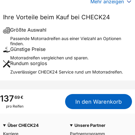
Mehr anzeigen
Generelle Merkmale
Ihre Vorteile beim Kauf bei CHECK24
Fahrzeugtyp
Motorrad
Verwendung
Sommerreifen
Größte Auswahl
Modellname
MAXXCROSS M-7326 REAR
Passende Motorradreifen aus einer Vielzahl an Optionen
finden.
Reifenposition
Rear
Günstige Preise
Motorradtyp
Motocross
Motorradreifen vergleichen und sparen.
Rundum sorglos
Weitere Eigenschaften
Zuverlässiger CHECK24 Service rund um Motorradreifen.
Schlauchtyp
TT
Zustand
Neureifen
M+S
Nein
137
69
€
In den Warenkorb
Motorrad Kennzeichnung
M/C
pro Reifen
3PMSF / Alpine-Symbol
Nein
Über CHECK24
Unsere Partner
Allgemeine Produktsicherheit (GPSR)
Karriere
Partnerprogramm
Maxxis Tech Center Europe