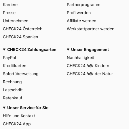
Allgemeine Produktsicherheit (GPSR)
Karriere
Partnerprogramm
PIRELLI TYRE SPA, Viale
Presse
Profi werden
Piero e Alberto Pirelli 25
20126 Milano Italien,
Unternehmen
Affiliate werden
Herstellerkontakt
www.pirelli.com,
CHECK24 Österreich
Werkstattpartner werden
consumer.support@pirelli.co
m
CHECK24 Spanien
CHECK24 Zahlungsarten
Unser Engagement
PayPal
Nachhaltigkeit
Kreditkarten
CHECK24
hilft
Kindern
Sofortüberweisung
CHECK24
hilft
der Natur
Rechnung
Lastschrift
Ratenkauf
Unser Service für Sie
Hilfe und Kontakt
CHECK24 App