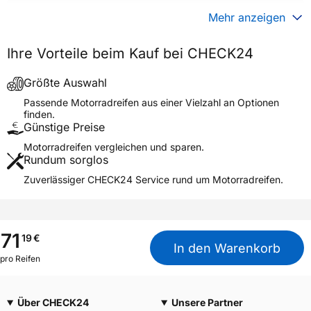
Gewicht (in kg)
4,160 kg
Mehr anzeigen
Generelle Merkmale
Ihre Vorteile beim Kauf bei CHECK24
Fahrzeugtyp
Motorrad
Verwendung
Sommerreifen
Größte Auswahl
MC360 MID HARD R MST
Passende Motorradreifen aus einer Vielzahl an Optionen
Modellname
FRONT
finden.
Günstige Preise
Reifenposition
Front
Motorradreifen vergleichen und sparen.
Motorradtyp
Motocross
Rundum sorglos
Zuverlässiger CHECK24 Service rund um Motorradreifen.
Weitere Eigenschaften
Schlauchtyp
TT
Zustand
Neureifen
71
19
€
M+S
Nein
In den Warenkorb
pro Reifen
Motorrad Kennzeichnung
M/C
3PMSF / Alpine-Symbol
Nein
Über CHECK24
Unsere Partner