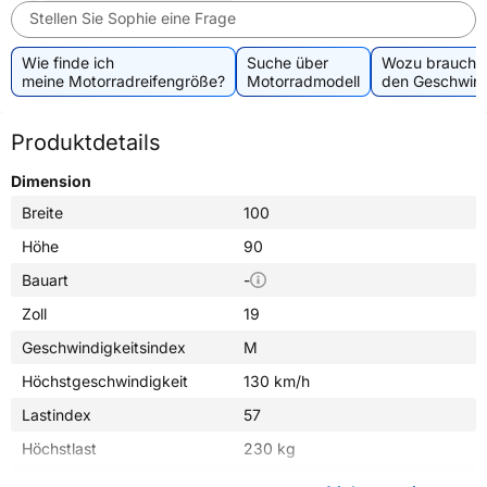
Stellen Sie Sophie eine Frage
Wie finde ich
Suche über
Wozu brauche 
meine Motorradreifengröße?
Motorradmodell
den Geschwind
Produktdetails
Dimension
Breite
100
Höhe
90
Bauart
-
Zoll
19
Geschwindigkeitsindex
M
Höchstgeschwindigkeit
130 km/h
Lastindex
57
Höchstlast
230 kg
Gewicht (in kg)
5,300 kg