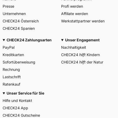
MANUFACTURE FRANCAISE
Presse
Profi werden
DES PNEUMATIQUES
MICHELIN, place des
Unternehmen
Affiliate werden
Herstellerkontakt
Carmes-Déchaux 23 63000
CHECK24 Österreich
Werkstattpartner werden
Clermont-Ferrand Frankreich,
contact@tc.michelin.eu
CHECK24 Spanien
CHECK24 Zahlungsarten
Unser Engagement
PayPal
Nachhaltigkeit
Kreditkarten
CHECK24
hilft
Kindern
Sofortüberweisung
CHECK24
hilft
der Natur
Rechnung
Lastschrift
Ratenkauf
Unser Service für Sie
Hilfe und Kontakt
CHECK24 App
CHECK24 Gutscheine