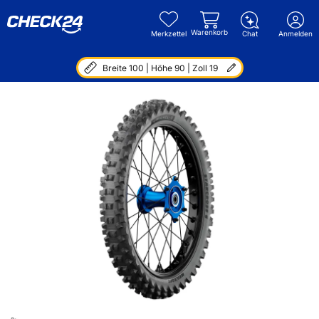
Warenkorb
Merkzettel
Chat
Anmelden
Breite 100 | Höhe 90 | Zoll 19