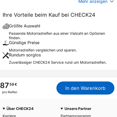
Mehr anzeigen
Generelle Merkmale
Ihre Vorteile beim Kauf bei CHECK24
Fahrzeugtyp
Motorrad
Verwendung
Sommerreifen
Größte Auswahl
STARCROSS 6 MEDIUM
Passende Motorradreifen aus einer Vielzahl an Optionen
Modellname
SOFT
finden.
Günstige Preise
Reifenposition
Rear
Motorradreifen vergleichen und sparen.
Motorradtyp
Motocross
Rundum sorglos
Zuverlässiger CHECK24 Service rund um Motorradreifen.
Weitere Eigenschaften
Schlauchtyp
TT
Zustand
Neureifen
87
59
€
M+S
Nein
In den Warenkorb
pro Reifen
Motorrad Kennzeichnung
M/C
3PMSF / Alpine-Symbol
Nein
Über CHECK24
Unsere Partner
Allgemeine Produktsicherheit (GPSR)
Karriere
Partnerprogramm