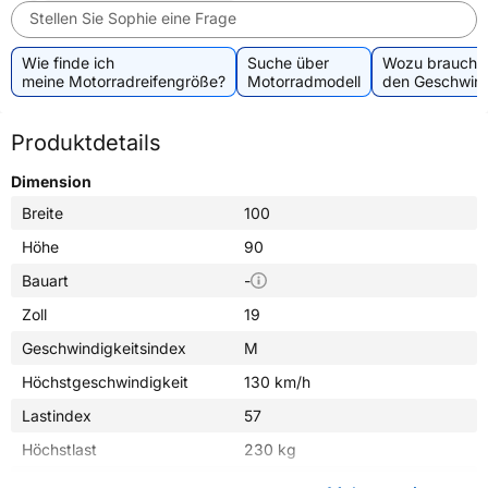
Stellen Sie Sophie eine Frage
Wie finde ich
Suche über
Wozu brauche 
meine Motorradreifengröße?
Motorradmodell
den Geschwind
Produktdetails
Dimension
Breite
100
Höhe
90
Bauart
-
Zoll
19
Geschwindigkeitsindex
M
Höchstgeschwindigkeit
130 km/h
Lastindex
57
Höchstlast
230 kg
Gewicht (in kg)
5,300 kg