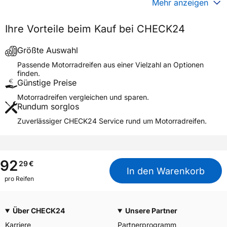
Mehr anzeigen
Generelle Merkmale
Ihre Vorteile beim Kauf bei CHECK24
Fahrzeugtyp
Motorrad
Verwendung
Sommerreifen
Größte Auswahl
Modellname
STARCROSS 6 MUD
Passende Motorradreifen aus einer Vielzahl an Optionen
finden.
Reifenposition
Rear
Günstige Preise
Motorradtyp
Motocross
Motorradreifen vergleichen und sparen.
Rundum sorglos
Weitere Eigenschaften
Zuverlässiger CHECK24 Service rund um Motorradreifen.
Schlauchtyp
TT
Zustand
Neureifen
M+S
Nein
92
29
€
In den Warenkorb
Motorrad Kennzeichnung
M/C
pro Reifen
3PMSF / Alpine-Symbol
Nein
Über CHECK24
Unsere Partner
Allgemeine Produktsicherheit (GPSR)
Karriere
Partnerprogramm
MANUFACTURE FRANCAISE