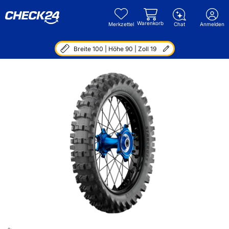
Warenkorb
Merkzettel
Chat
Anmelden
Breite 100 | Höhe 90 | Zoll 19