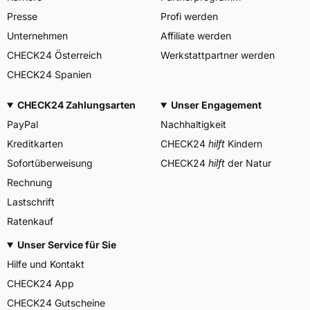
DES PNEUMATIQUES
Presse
Profi werden
MICHELIN, place des
Herstellerkontakt
Carmes-Déchaux 23 63000
Unternehmen
Affiliate werden
Clermont-Ferrand Frankreich,
CHECK24 Österreich
Werkstattpartner werden
contact@tc.michelin.eu
CHECK24 Spanien
CHECK24 Zahlungsarten
Unser Engagement
PayPal
Nachhaltigkeit
Kreditkarten
CHECK24
hilft
Kindern
Sofortüberweisung
CHECK24
hilft
der Natur
Rechnung
Lastschrift
Ratenkauf
Unser Service für Sie
Hilfe und Kontakt
CHECK24 App
CHECK24 Gutscheine