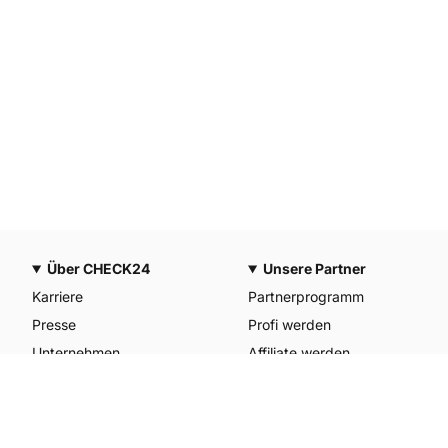
Über CHECK24
Unsere Partner
Karriere
Partnerprogramm
Presse
Profi werden
Unternehmen
Affiliate werden
CHECK24 Österreich
Werkstattpartner werden
CHECK24 Spanien
Unterkunft anmelden