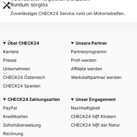
Rundum sorglos
Weitere Eigenschaften
Zuverlässiger CHECK24 Service rund um Motorradreifen.
Schlauchtyp
TT
Zustand
Neureifen
M+S
Nein
Über CHECK24
Unsere Partner
Motorrad Kennzeichnung
M/C
Karriere
Partnerprogramm
3PMSF / Alpine-Symbol
Nein
Presse
Profi werden
Allgemeine Produktsicherheit (GPSR)
Unternehmen
Affiliate werden
CHECK24 Österreich
YOKOHAMA TWS
Werkstattpartner werden
GERMANY GmbH, Erbach
Herstellerkontakt
CHECK24 Spanien
Deutschland, info-de@mitas-
tires.com
CHECK24 Zahlungsarten
Unser Engagement
PayPal
Nachhaltigkeit
Kreditkarten
CHECK24
hilft
Kindern
Sofortüberweisung
CHECK24
hilft
der Natur
Rechnung