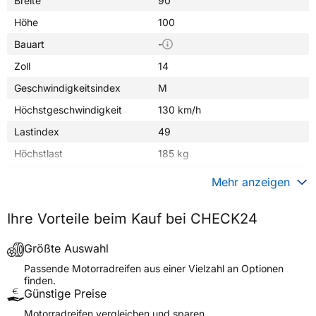
Breite
90
Höhe
100
Bauart
-
Zoll
14
Geschwindigkeitsindex
M
Höchstgeschwindigkeit
130 km/h
Lastindex
49
Höchstlast
185 kg
Gewicht (in kg)
3,000 kg
Mehr anzeigen
Generelle Merkmale
Ihre Vorteile beim Kauf bei CHECK24
Fahrzeugtyp
Motorrad
Verwendung
Sommerreifen
Größte Auswahl
Modellname
TERRA FORCE-MX SM
Passende Motorradreifen aus einer Vielzahl an Optionen
finden.
Reifenposition
Rear
Günstige Preise
Motorradtyp
Motocross
Motorradreifen vergleichen und sparen.