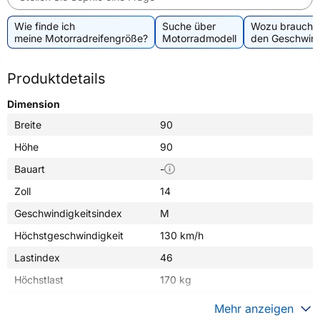
Wie finde ich
Suche über
Wozu brauche 
meine Motorradreifengröße?
Motorradmodell
den Geschwind
Produktdetails
Dimension
Breite
90
Höhe
90
Bauart
-
Zoll
14
Geschwindigkeitsindex
M
Höchstgeschwindigkeit
130 km/h
Lastindex
46
Höchstlast
170 kg
Gewicht (in kg)
2,000 kg
Mehr anzeigen