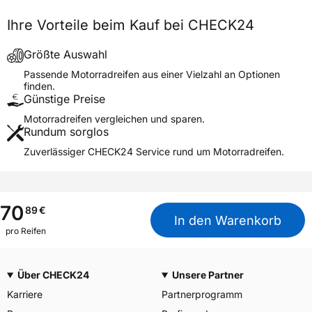
Generelle Merkmale
Ihre Vorteile beim Kauf bei CHECK24
Fahrzeugtyp
Motorrad
Verwendung
Sommerreifen
Größte Auswahl
Modellname
TERRA FORCE-MX IT
Passende Motorradreifen aus einer Vielzahl an Optionen
finden.
Reifenposition
Front
Günstige Preise
Motorradtyp
Motocross
Motorradreifen vergleichen und sparen.
Rundum sorglos
Weitere Eigenschaften
Zuverlässiger CHECK24 Service rund um Motorradreifen.
Schlauchtyp
TT
Zustand
Neureifen
M+S
Nein
70
89
€
In den Warenkorb
Motorrad Kennzeichnung
M/C
pro Reifen
3PMSF / Alpine-Symbol
Nein
Über CHECK24
Unsere Partner
Allgemeine Produktsicherheit (GPSR)
Karriere
Partnerprogramm
YOKOHAMA TWS
GERMANY GmbH, Erbach