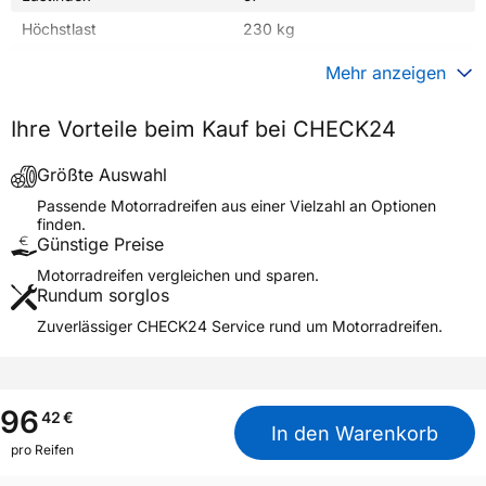
Höchstlast
230 kg
Gewicht (in kg)
3,000 kg
Mehr anzeigen
Generelle Merkmale
Ihre Vorteile beim Kauf bei CHECK24
Fahrzeugtyp
Motorrad
Verwendung
Sommerreifen
Größte Auswahl
SCORPION MX32 MID SOFT
Passende Motorradreifen aus einer Vielzahl an Optionen
Modellname
REAR NHS
finden.
Günstige Preise
Reifenposition
Rear
Motorradreifen vergleichen und sparen.
Motorradtyp
Motocross
Rundum sorglos
Zuverlässiger CHECK24 Service rund um Motorradreifen.
Weitere Eigenschaften
Schlauchtyp
TT
Zustand
Neureifen
96
42
€
M+S
Nein
In den Warenkorb
pro Reifen
Motorrad Kennzeichnung
M/C