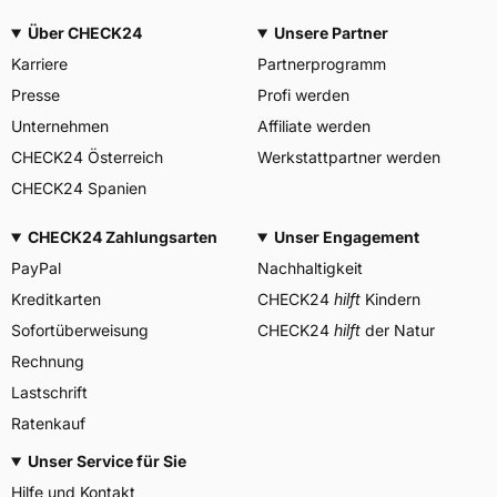
3PMSF / Alpine-Symbol
Nein
Über CHECK24
Unsere Partner
Allgemeine Produktsicherheit (GPSR)
Karriere
Partnerprogramm
PIRELLI TYRE SPA, Viale
Presse
Profi werden
Piero e Alberto Pirelli 25
20126 Milano Italien,
Unternehmen
Affiliate werden
Herstellerkontakt
www.pirelli.com,
CHECK24 Österreich
Werkstattpartner werden
consumer.support@pirelli.co
m
CHECK24 Spanien
CHECK24 Zahlungsarten
Unser Engagement
PayPal
Nachhaltigkeit
Kreditkarten
CHECK24
hilft
Kindern
Sofortüberweisung
CHECK24
hilft
der Natur
Rechnung
Lastschrift
Ratenkauf
Unser Service für Sie
Hilfe und Kontakt