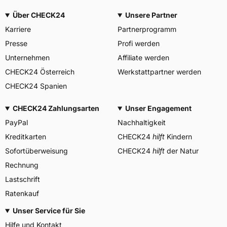
3PMSF / Alpine-Symbol
Nein
Über CHECK24
Unsere Partner
Allgemeine Produktsicherheit (GPSR)
Karriere
Partnerprogramm
PIRELLI TYRE SPA, Viale
Presse
Profi werden
Piero e Alberto Pirelli 25
20126 Milano Italien,
Unternehmen
Affiliate werden
Herstellerkontakt
www.pirelli.com,
CHECK24 Österreich
Werkstattpartner werden
consumer.support@pirelli.co
m
CHECK24 Spanien
CHECK24 Zahlungsarten
Unser Engagement
PayPal
Nachhaltigkeit
Kreditkarten
CHECK24
hilft
Kindern
Sofortüberweisung
CHECK24
hilft
der Natur
Rechnung
Lastschrift
Ratenkauf
Unser Service für Sie
Hilfe und Kontakt