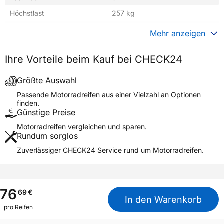
Höchstlast
257 kg
Gewicht (in kg)
4,850 kg
Mehr anzeigen
Generelle Merkmale
Ihre Vorteile beim Kauf bei CHECK24
Fahrzeugtyp
Motorrad
Verwendung
Sommerreifen
Größte Auswahl
SCORPION MX32 MID SOFT
Passende Motorradreifen aus einer Vielzahl an Optionen
Modellname
REAR NHS
finden.
Günstige Preise
Reifenposition
Rear
Motorradreifen vergleichen und sparen.
Motorradtyp
Motocross
Rundum sorglos
Zuverlässiger CHECK24 Service rund um Motorradreifen.
Weitere Eigenschaften
Schlauchtyp
TT
Zustand
Neureifen
76
69
€
M+S
Nein
In den Warenkorb
pro Reifen
Motorrad Kennzeichnung
M/C