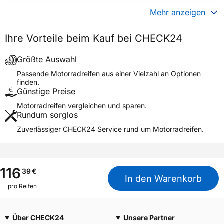
Gewicht (in kg)
6,020 kg
Mehr anzeigen
Generelle Merkmale
Ihre Vorteile beim Kauf bei CHECK24
Fahrzeugtyp
Motorrad
Verwendung
Sommerreifen
Größte Auswahl
SCORPION MX32 MID SOFT
Passende Motorradreifen aus einer Vielzahl an Optionen
Modellname
REAR NHS
finden.
Günstige Preise
Reifenposition
Rear
Motorradreifen vergleichen und sparen.
Motorradtyp
Motocross
Rundum sorglos
Zuverlässiger CHECK24 Service rund um Motorradreifen.
Weitere Eigenschaften
Schlauchtyp
TT
Zustand
Neureifen
116
39
€
M+S
Nein
In den Warenkorb
pro Reifen
Motorrad Kennzeichnung
M/C
3PMSF / Alpine-Symbol
Nein
Über CHECK24
Unsere Partner