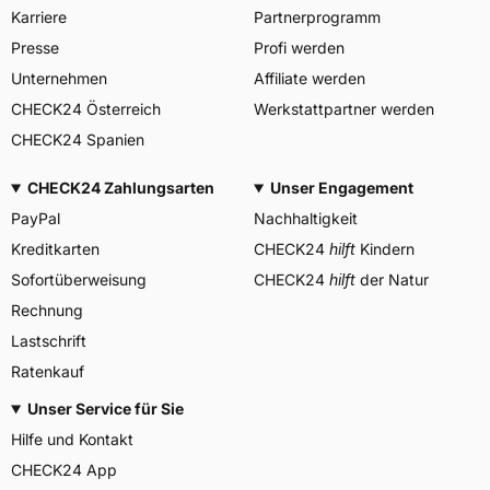
Allgemeine Produktsicherheit (GPSR)
Karriere
Partnerprogramm
PIRELLI TYRE SPA, Viale
Presse
Profi werden
Piero e Alberto Pirelli 25
20126 Milano Italien,
Unternehmen
Affiliate werden
Herstellerkontakt
www.pirelli.com,
CHECK24 Österreich
Werkstattpartner werden
consumer.support@pirelli.co
m
CHECK24 Spanien
CHECK24 Zahlungsarten
Unser Engagement
PayPal
Nachhaltigkeit
Kreditkarten
CHECK24
hilft
Kindern
Sofortüberweisung
CHECK24
hilft
der Natur
Rechnung
Lastschrift
Ratenkauf
Unser Service für Sie
Hilfe und Kontakt
CHECK24 App