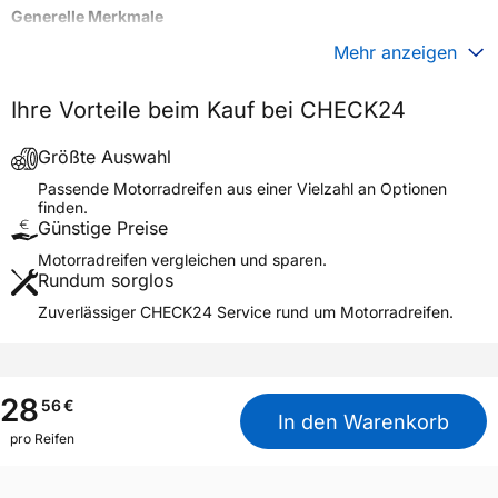
Generelle Merkmale
Fahrzeugtyp
Motorrad
Mehr anzeigen
Verwendung
Sommerreifen
Ihre Vorteile beim Kauf bei CHECK24
Modellname
VRM-140 NHS
Reifenposition
Front/Rear
Größte Auswahl
Motorradtyp
Motocross
Passende Motorradreifen aus einer Vielzahl an Optionen
finden.
Günstige Preise
Weitere Eigenschaften
Motorradreifen vergleichen und sparen.
Schlauchtyp
TT
Rundum sorglos
Zustand
Neureifen
Zuverlässiger CHECK24 Service rund um Motorradreifen.
M+S
Nein
Motorrad Kennzeichnung
M/C
3PMSF / Alpine-Symbol
Nein
28
56
€
In den Warenkorb
pro Reifen
Allgemeine Produktsicherheit (GPSR)
Vee Rubber, Bangkok
Herstellerkontakt
Thailand,