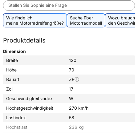
Stellen Sie Sophie eine Frage
Wie finde ich
Suche über
Wozu brauche 
meine Motorradreifengröße?
Motorradmodell
den Geschwind
Produktdetails
Dimension
Breite
120
Höhe
70
Bauart
ZR
Zoll
17
Geschwindigkeitsindex
W
Höchstgeschwindigkeit
270 km/h
Lastindex
58
Höchstlast
236 kg
Gewicht (in kg)
4,210 kg