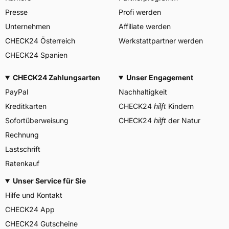
Center, Avenue Gordon Smith
Presse
Profi werden
Herstellerkontakt
7750 Colmar-Berg
Luxemburg,
Unternehmen
Affiliate werden
www.goodyear.eu
CHECK24 Österreich
Werkstattpartner werden
CHECK24 Spanien
CHECK24 Zahlungsarten
Unser Engagement
PayPal
Nachhaltigkeit
Kreditkarten
CHECK24
hilft
Kindern
Sofortüberweisung
CHECK24
hilft
der Natur
Rechnung
Lastschrift
Ratenkauf
Unser Service für Sie
Hilfe und Kontakt
CHECK24 App
CHECK24 Gutscheine