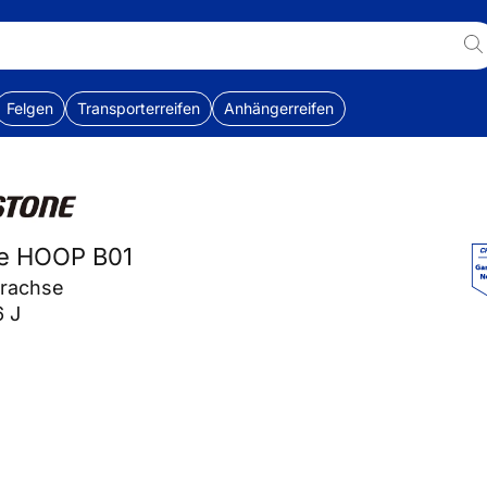
Felgen
Transporterreifen
Anhängerreifen
ne HOOP B01
erachse
6 J