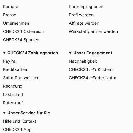
Karriere
Partnerprogramm
Allgemeine Produktsicherheit (GPSR)
Presse
Profi werden
BRIDGESTONE EU NV/SA,
Via del Fosso del Salceto
Unternehmen
Affiliate werden
Herstellerkontakt
13/15 00128 Rome Italien,
CHECK24 Österreich
Werkstattpartner werden
market.surveillance@bridges
tone.eu
CHECK24 Spanien
CHECK24 Zahlungsarten
Unser Engagement
PayPal
Nachhaltigkeit
Kreditkarten
CHECK24
hilft
Kindern
Sofortüberweisung
CHECK24
hilft
der Natur
Rechnung
Lastschrift
Ratenkauf
Unser Service für Sie
Hilfe und Kontakt
CHECK24 App