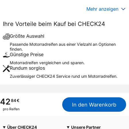
Gewicht (in kg)
2,720 kg
Mehr anzeigen
Generelle Merkmale
Ihre Vorteile beim Kauf bei CHECK24
Fahrzeugtyp
Motorrad
Verwendung
Sommerreifen
Größte Auswahl
Modellname
HOOP B01
Passende Motorradreifen aus einer Vielzahl an Optionen
finden.
Reifenposition
Front/Rear
Günstige Preise
Motorradtyp
Scooter
Motorradreifen vergleichen und sparen.
Rundum sorglos
Weitere Eigenschaften
Zuverlässiger CHECK24 Service rund um Motorradreifen.
Schlauchtyp
TL
Zustand
Neureifen
M+S
Nein
42
84
€
In den Warenkorb
Verstärkt
XL
pro Reifen
Motorrad Kennzeichnung
M/C
3PMSF / Alpine-Symbol
Nein
Über CHECK24
Unsere Partner