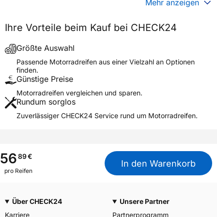
Mehr anzeigen
Generelle Merkmale
Ihre Vorteile beim Kauf bei CHECK24
Fahrzeugtyp
Motorrad
Verwendung
Sommerreifen
Größte Auswahl
Modellname
BATTLAX SCOOTER REAR
Passende Motorradreifen aus einer Vielzahl an Optionen
finden.
Reifenposition
Rear
Günstige Preise
Motorradtyp
Scooter
Motorradreifen vergleichen und sparen.
Rundum sorglos
Weitere Eigenschaften
Zuverlässiger CHECK24 Service rund um Motorradreifen.
Schlauchtyp
TL
Zustand
Neureifen
M+S
Nein
56
89
€
In den Warenkorb
Motorrad Kennzeichnung
M/C
pro Reifen
3PMSF / Alpine-Symbol
Nein
Über CHECK24
Unsere Partner
Allgemeine Produktsicherheit (GPSR)
Karriere
Partnerprogramm
BRIDGESTONE EU NV/SA,