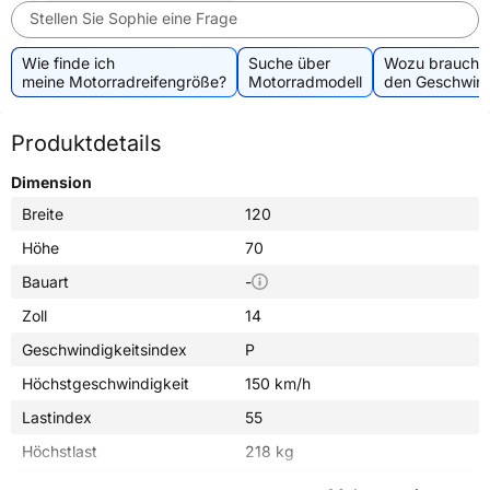
Stellen Sie Sophie eine Frage
Wie finde ich
Suche über
Wozu brauche 
meine Motorradreifengröße?
Motorradmodell
den Geschwind
Produktdetails
Dimension
Breite
120
Höhe
70
Bauart
-
Zoll
14
Geschwindigkeitsindex
P
Höchstgeschwindigkeit
150 km/h
Lastindex
55
Höchstlast
218 kg
Gewicht (in kg)
4,440 kg