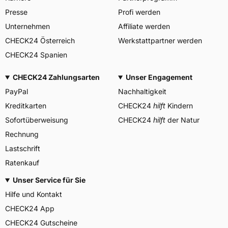
Via del Fosso del Salceto
Presse
Profi werden
Herstellerkontakt
13/15 00128 Rome Italien,
market.surveillance@bridges
Unternehmen
Affiliate werden
tone.eu
CHECK24 Österreich
Werkstattpartner werden
CHECK24 Spanien
CHECK24 Zahlungsarten
Unser Engagement
PayPal
Nachhaltigkeit
Kreditkarten
CHECK24
hilft
Kindern
Sofortüberweisung
CHECK24
hilft
der Natur
Rechnung
Lastschrift
Ratenkauf
Unser Service für Sie
Hilfe und Kontakt
CHECK24 App
CHECK24 Gutscheine