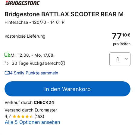
Bridgestone BATTLAX SCOOTER REAR M
Hinterachse
-
120/70 - 14 61 P
77
10
€
Kostenlose Lieferung
pro Reifen
Mi. 12.08. - Mo. 17.08.
1
30 Tage Rückgaberecht
4
Smily Punkte sammeln
In den Warenkorb
Verkauf durch
CHECK24
Versand durch
Euromaster
4,7
(153)
Alle 5 Optionen ansehen