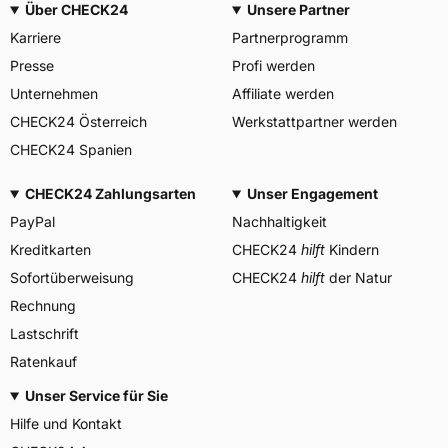
Über CHECK24
Unsere Partner
Allgemeine Produktsicherheit (GPSR)
Karriere
Partnerprogramm
BRIDGESTONE EU NV/SA,
Via del Fosso del Salceto
Presse
Profi werden
Herstellerkontakt
13/15 00128 Rome Italien,
market.surveillance@bridges
Unternehmen
Affiliate werden
tone.eu
CHECK24 Österreich
Werkstattpartner werden
CHECK24 Spanien
CHECK24 Zahlungsarten
Unser Engagement
PayPal
Nachhaltigkeit
Kreditkarten
CHECK24
hilft
Kindern
Sofortüberweisung
CHECK24
hilft
der Natur
Rechnung
Lastschrift
Ratenkauf
Unser Service für Sie
Hilfe und Kontakt