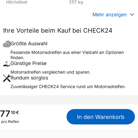
Höchstlast
257 kg
Gewicht (in kg)
4,440 kg
Mehr anzeigen
Generelle Merkmale
Ihre Vorteile beim Kauf bei CHECK24
Fahrzeugtyp
Motorrad
Verwendung
Sommerreifen
Größte Auswahl
Modellname
BATTLAX SCOOTER REAR M
Passende Motorradreifen aus einer Vielzahl an Optionen
finden.
Reifenposition
Rear
Günstige Preise
Motorradtyp
Scooter
Motorradreifen vergleichen und sparen.
Rundum sorglos
Weitere Eigenschaften
Zuverlässiger CHECK24 Service rund um Motorradreifen.
Schlauchtyp
TL
Zustand
Neureifen
M+S
Nein
77
10
€
In den Warenkorb
Motorrad Kennzeichnung
M/C
pro Reifen
3PMSF / Alpine-Symbol
Nein