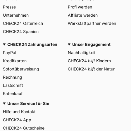
Center, Avenue Gordon Smith
Presse
Profi werden
Herstellerkontakt
7750 Colmar-Berg
Luxemburg,
Unternehmen
Affiliate werden
www.goodyear.eu
CHECK24 Österreich
Werkstattpartner werden
CHECK24 Spanien
CHECK24 Zahlungsarten
Unser Engagement
PayPal
Nachhaltigkeit
Kreditkarten
CHECK24
hilft
Kindern
Sofortüberweisung
CHECK24
hilft
der Natur
Rechnung
Lastschrift
Ratenkauf
Unser Service für Sie
Hilfe und Kontakt
CHECK24 App
CHECK24 Gutscheine