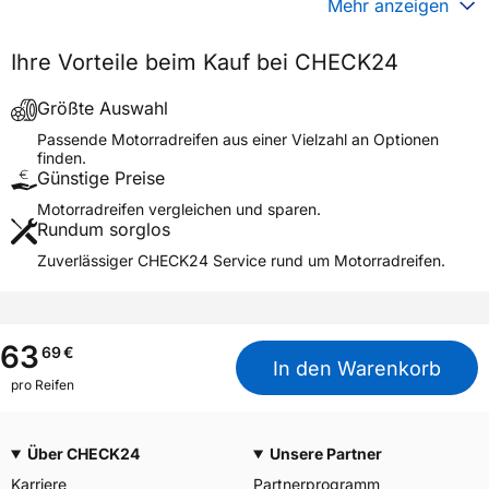
Mehr anzeigen
Generelle Merkmale
Ihre Vorteile beim Kauf bei CHECK24
Fahrzeugtyp
Motorrad
Verwendung
Sommerreifen
Größte Auswahl
Modellname
SCOOTSMART
Passende Motorradreifen aus einer Vielzahl an Optionen
finden.
Reifenposition
Rear
Günstige Preise
Motorradtyp
Scooter
Motorradreifen vergleichen und sparen.
Rundum sorglos
Weitere Eigenschaften
Zuverlässiger CHECK24 Service rund um Motorradreifen.
Schlauchtyp
TL
Zustand
Neureifen
M+S
Nein
63
69
€
In den Warenkorb
Motorrad Kennzeichnung
M/C
pro Reifen
3PMSF / Alpine-Symbol
Nein
Über CHECK24
Unsere Partner
Allgemeine Produktsicherheit (GPSR)
Karriere
Partnerprogramm
Goodyear S.A. Innovation