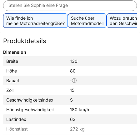
Stellen Sie Sophie eine Frage
Wie finde ich
Suche über
Wozu brauche 
meine Motorradreifengröße?
Motorradmodell
den Geschwind
Produktdetails
Dimension
Breite
130
Höhe
80
Bauart
-
Zoll
15
Geschwindigkeitsindex
S
Höchstgeschwindigkeit
180 km/h
Lastindex
63
Höchstlast
272 kg
Gewicht (in kg)
5,000 kg