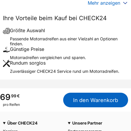
Generelle Merkmale
Mehr anzeigen
Fahrzeugtyp
Motorrad
Ihre Vorteile beim Kauf bei CHECK24
Verwendung
Sommerreifen
Modellname
SCOOTSMART 2
Größte Auswahl
Reifenposition
Rear
Passende Motorradreifen aus einer Vielzahl an Optionen
finden.
Motorradtyp
Scooter
Günstige Preise
Motorradreifen vergleichen und sparen.
Weitere Eigenschaften
Rundum sorglos
Schlauchtyp
TL
Zuverlässiger CHECK24 Service rund um Motorradreifen.
Zustand
Neureifen
M+S
Nein
Motorrad Kennzeichnung
M/C
69
99
€
In den Warenkorb
3PMSF / Alpine-Symbol
Nein
pro Reifen
Allgemeine Produktsicherheit (GPSR)
Über CHECK24
Unsere Partner
Goodyear S.A. Innovation
Center, Avenue Gordon Smith