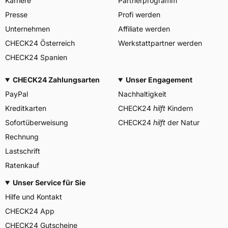
Karriere
Partnerprogramm
Herstellerkontakt
7750 Colmar-Berg
Luxemburg,
Presse
Profi werden
www.goodyear.eu
Unternehmen
Affiliate werden
CHECK24 Österreich
Werkstattpartner werden
CHECK24 Spanien
CHECK24 Zahlungsarten
Unser Engagement
PayPal
Nachhaltigkeit
Kreditkarten
CHECK24
hilft
Kindern
Sofortüberweisung
CHECK24
hilft
der Natur
Rechnung
Lastschrift
Ratenkauf
Unser Service für Sie
Hilfe und Kontakt
CHECK24 App
CHECK24 Gutscheine