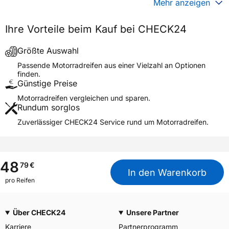
Mehr anzeigen
Generelle Merkmale
Ihre Vorteile beim Kauf bei CHECK24
Fahrzeugtyp
Motorrad
Verwendung
Sommerreifen
Größte Auswahl
Modellname
BEE CONNECT
Passende Motorradreifen aus einer Vielzahl an Optionen
finden.
Reifenposition
Front/Rear
Günstige Preise
Motorradtyp
Scooter
Motorradreifen vergleichen und sparen.
Rundum sorglos
Weitere Eigenschaften
Zuverlässiger CHECK24 Service rund um Motorradreifen.
Schlauchtyp
TL
Zustand
Neureifen
M+S
Nein
48
79
€
In den Warenkorb
Motorrad Kennzeichnung
M/C
pro Reifen
3PMSF / Alpine-Symbol
Nein
Über CHECK24
Unsere Partner
Allgemeine Produktsicherheit (GPSR)
Karriere
Partnerprogramm
TVS Srichakra Limited,