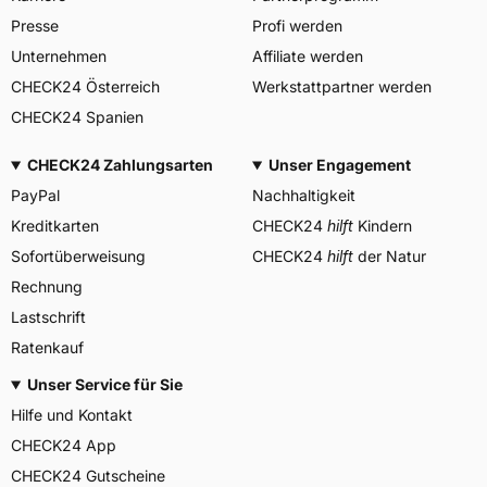
Herstellerkontakt
Chennai India,
Presse
Profi werden
support@eurogriptyres.com
Unternehmen
Affiliate werden
TVS Srichakra Limited, Milan
CHECK24 Österreich
Werkstattpartner werden
Verantwortliche in der EU
Italy,
europe@eurogriptyres.com
CHECK24 Spanien
CHECK24 Zahlungsarten
Unser Engagement
PayPal
Nachhaltigkeit
Kreditkarten
CHECK24
hilft
Kindern
Sofortüberweisung
CHECK24
hilft
der Natur
Rechnung
Lastschrift
Ratenkauf
Unser Service für Sie
Hilfe und Kontakt
CHECK24 App
CHECK24 Gutscheine