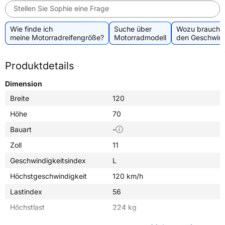
Stellen Sie Sophie eine Frage
Wie finde ich
Suche über
Wozu brauche 
meine Motorradreifengröße?
Motorradmodell
den Geschwind
Produktdetails
Dimension
Breite
120
Höhe
70
Bauart
-
Zoll
11
Geschwindigkeitsindex
L
Höchstgeschwindigkeit
120 km/h
Lastindex
56
Höchstlast
224 kg
Gewicht (in kg)
2,928 kg