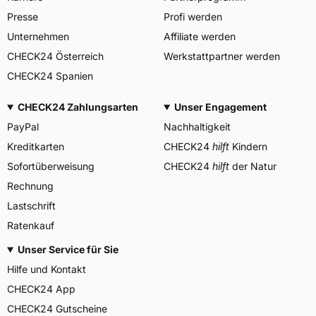
Allgemeine Produktsicherheit (GPSR)
Presse
Profi werden
Moto Amore LLC, Dresden
Herstellerkontakt
Deutschland,
Unternehmen
Affiliate werden
info@heidenautires.com
CHECK24 Österreich
Werkstattpartner werden
CHECK24 Spanien
CHECK24 Zahlungsarten
Unser Engagement
PayPal
Nachhaltigkeit
Kreditkarten
CHECK24
hilft
Kindern
Sofortüberweisung
CHECK24
hilft
der Natur
Rechnung
Lastschrift
Ratenkauf
Unser Service für Sie
Hilfe und Kontakt
CHECK24 App
CHECK24 Gutscheine