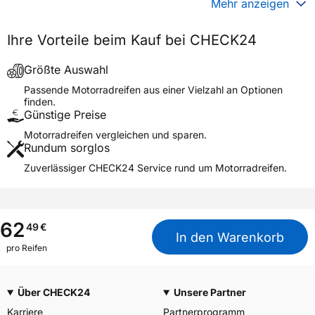
Mehr anzeigen
Generelle Merkmale
Ihre Vorteile beim Kauf bei CHECK24
Fahrzeugtyp
Motorrad
Verwendung
Winterreifen
Größte Auswahl
Modellname
K 58 SNOWTEX
Passende Motorradreifen aus einer Vielzahl an Optionen
finden.
Reifenposition
Front/Rear
Günstige Preise
Motorradtyp
Scooter
Motorradreifen vergleichen und sparen.
Rundum sorglos
Weitere Eigenschaften
Zuverlässiger CHECK24 Service rund um Motorradreifen.
Schlauchtyp
TL
Zustand
Neureifen
M+S
Ja
62
49
€
In den Warenkorb
Verstärkt
XL
pro Reifen
Motorrad Kennzeichnung
M/C
3PMSF / Alpine-Symbol
Nein
Über CHECK24
Unsere Partner
Karriere
Partnerprogramm