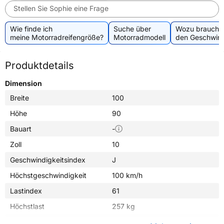
Stellen Sie Sophie eine Frage
Wie finde ich
Suche über
Wozu brauche 
meine Motorradreifengröße?
Motorradmodell
den Geschwind
Produktdetails
Dimension
Breite
100
Höhe
90
Bauart
-
Zoll
10
Geschwindigkeitsindex
J
Höchstgeschwindigkeit
100 km/h
Lastindex
61
Höchstlast
257 kg
Gewicht (in kg)
3,180 kg