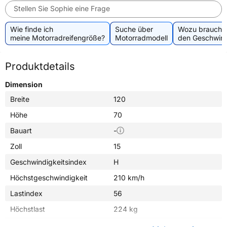
Stellen Sie Sophie eine Frage
Wie finde ich
Suche über
Wozu brauche 
meine Motorradreifengröße?
Motorradmodell
den Geschwind
Produktdetails
Dimension
Breite
120
Höhe
70
Bauart
-
Zoll
15
Geschwindigkeitsindex
H
Höchstgeschwindigkeit
210 km/h
Lastindex
56
Höchstlast
224 kg
Gewicht (in kg)
4,150 kg