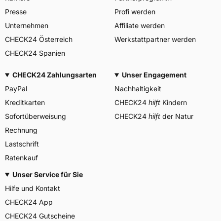
Herstellerkontakt
Deutschland,
Presse
Profi werden
info@heidenautires.com
Unternehmen
Affiliate werden
CHECK24 Österreich
Werkstattpartner werden
CHECK24 Spanien
CHECK24 Zahlungsarten
Unser Engagement
PayPal
Nachhaltigkeit
Kreditkarten
CHECK24
hilft
Kindern
Sofortüberweisung
CHECK24
hilft
der Natur
Rechnung
Lastschrift
Ratenkauf
Unser Service für Sie
Hilfe und Kontakt
CHECK24 App
CHECK24 Gutscheine