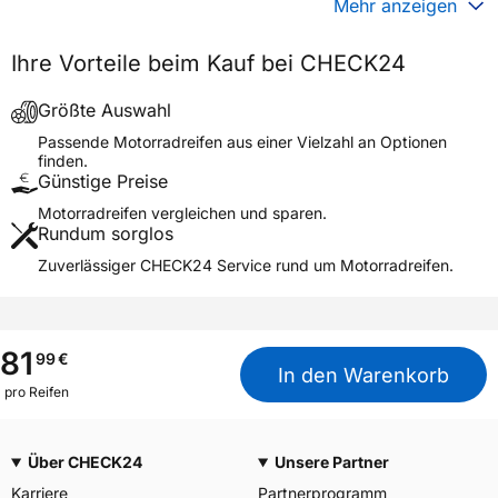
Mehr anzeigen
Generelle Merkmale
Ihre Vorteile beim Kauf bei CHECK24
Fahrzeugtyp
Motorrad
Verwendung
Sommerreifen
Größte Auswahl
Modellname
K 66
Passende Motorradreifen aus einer Vielzahl an Optionen
finden.
Reifenposition
Front
Günstige Preise
Motorradtyp
Scooter
Motorradreifen vergleichen und sparen.
Rundum sorglos
Weitere Eigenschaften
Zuverlässiger CHECK24 Service rund um Motorradreifen.
Schlauchtyp
TL
Zustand
Neureifen
M+S
Nein
81
99
€
In den Warenkorb
Motorrad Kennzeichnung
M/C
pro Reifen
3PMSF / Alpine-Symbol
Nein
Über CHECK24
Unsere Partner
Allgemeine Produktsicherheit (GPSR)
Karriere
Partnerprogramm
Moto Amore LLC, Dresden