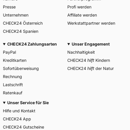
Herstellerkontakt
Deutschland,
Presse
Profi werden
info@heidenautires.com
Unternehmen
Affiliate werden
CHECK24 Österreich
Werkstattpartner werden
CHECK24 Spanien
CHECK24 Zahlungsarten
Unser Engagement
PayPal
Nachhaltigkeit
Kreditkarten
CHECK24
hilft
Kindern
Sofortüberweisung
CHECK24
hilft
der Natur
Rechnung
Lastschrift
Ratenkauf
Unser Service für Sie
Hilfe und Kontakt
CHECK24 App
CHECK24 Gutscheine