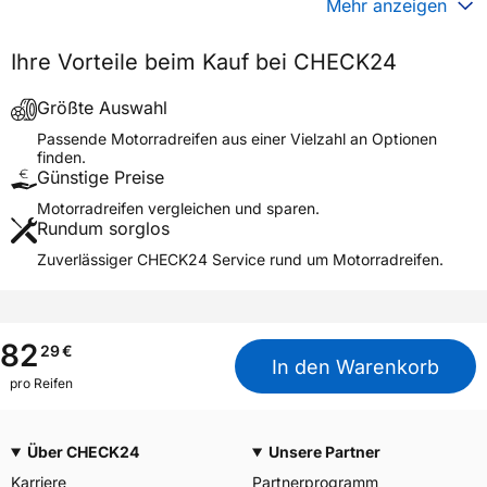
Mehr anzeigen
Generelle Merkmale
Ihre Vorteile beim Kauf bei CHECK24
Fahrzeugtyp
Motorrad
Verwendung
Sommerreifen
Größte Auswahl
Modellname
K 81
Passende Motorradreifen aus einer Vielzahl an Optionen
finden.
Reifenposition
Front
Günstige Preise
Motorradtyp
Scooter
Motorradreifen vergleichen und sparen.
Rundum sorglos
Weitere Eigenschaften
Zuverlässiger CHECK24 Service rund um Motorradreifen.
Schlauchtyp
TL
Zustand
Neureifen
M+S
Nein
82
29
€
In den Warenkorb
Motorrad Kennzeichnung
M/C
pro Reifen
3PMSF / Alpine-Symbol
Nein
Über CHECK24
Unsere Partner
Allgemeine Produktsicherheit (GPSR)
Karriere
Partnerprogramm
Moto Amore LLC, Dresden