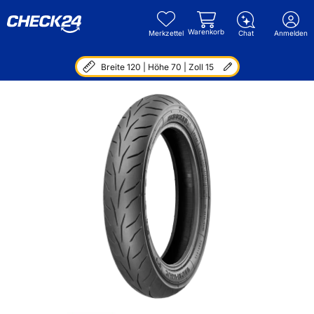
Warenkorb
Merkzettel
Chat
Anmelden
Breite 120 | Höhe 70 | Zoll 15