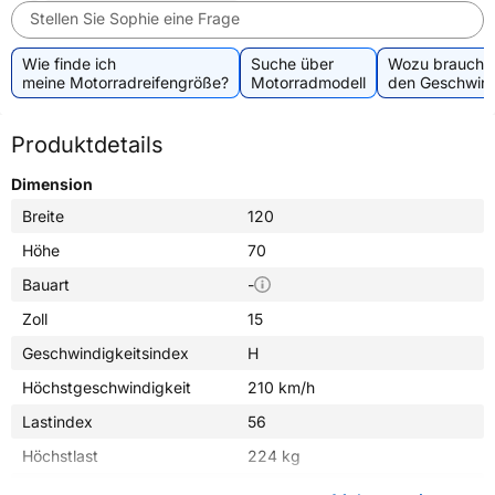
Stellen Sie Sophie eine Frage
Wie finde ich
Suche über
Wozu brauche 
meine Motorradreifengröße?
Motorradmodell
den Geschwind
Produktdetails
Dimension
Breite
120
Höhe
70
Bauart
-
Zoll
15
Geschwindigkeitsindex
H
Höchstgeschwindigkeit
210 km/h
Lastindex
56
Höchstlast
224 kg
Gewicht (in kg)
4,590 kg