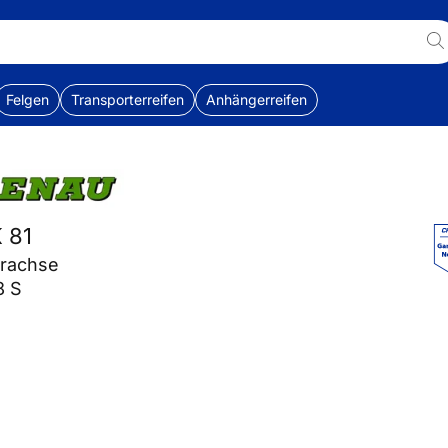
Felgen
Transporterreifen
Anhängerreifen
 81
erachse
8 S