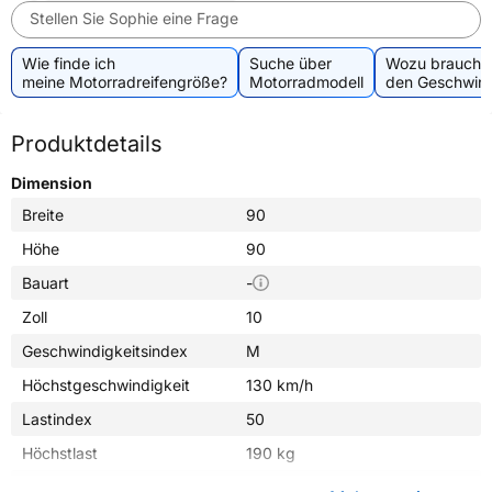
Stellen Sie Sophie eine Frage
Wie finde ich
Suche über
Wozu brauche 
meine Motorradreifengröße?
Motorradmodell
den Geschwind
Produktdetails
Dimension
Breite
90
Höhe
90
Bauart
-
Zoll
10
Geschwindigkeitsindex
M
Höchstgeschwindigkeit
130 km/h
Lastindex
50
Höchstlast
190 kg
Gewicht (in kg)
2,320 kg