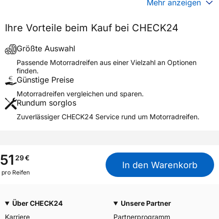
Mehr anzeigen
Generelle Merkmale
Ihre Vorteile beim Kauf bei CHECK24
Fahrzeugtyp
Motorrad
Verwendung
Sommerreifen
Größte Auswahl
Modellname
K 80 SR
Passende Motorradreifen aus einer Vielzahl an Optionen
finden.
Reifenposition
Front/Rear
Günstige Preise
Motorradtyp
Scooter
Motorradreifen vergleichen und sparen.
Rundum sorglos
Weitere Eigenschaften
Zuverlässiger CHECK24 Service rund um Motorradreifen.
Schlauchtyp
TL
Zustand
Neureifen
M+S
Nein
51
29
€
In den Warenkorb
Motorrad Kennzeichnung
M/C
pro Reifen
3PMSF / Alpine-Symbol
Nein
Über CHECK24
Unsere Partner
Allgemeine Produktsicherheit (GPSR)
Karriere
Partnerprogramm
Moto Amore LLC, Dresden