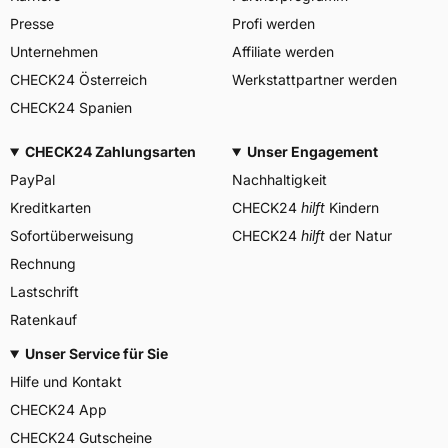
Herstellerkontakt
Deutschland,
Presse
Profi werden
info@heidenautires.com
Unternehmen
Affiliate werden
CHECK24 Österreich
Werkstattpartner werden
CHECK24 Spanien
CHECK24 Zahlungsarten
Unser Engagement
PayPal
Nachhaltigkeit
Kreditkarten
CHECK24
hilft
Kindern
Sofortüberweisung
CHECK24
hilft
der Natur
Rechnung
Lastschrift
Ratenkauf
Unser Service für Sie
Hilfe und Kontakt
CHECK24 App
CHECK24 Gutscheine