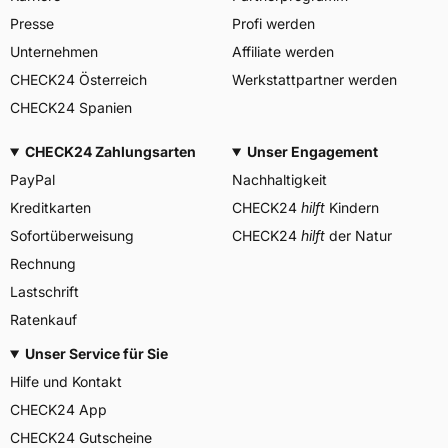
B.V., Neutronenlaan 7
Presse
Profi werden
Herstellerkontakt
5405NG Uden Noord
Brabant Niederlande,
Unternehmen
Affiliate werden
regulation@maxxistce.nl
CHECK24 Österreich
Werkstattpartner werden
CHECK24 Spanien
CHECK24 Zahlungsarten
Unser Engagement
PayPal
Nachhaltigkeit
Kreditkarten
CHECK24
hilft
Kindern
Sofortüberweisung
CHECK24
hilft
der Natur
Rechnung
Lastschrift
Ratenkauf
Unser Service für Sie
Hilfe und Kontakt
CHECK24 App
CHECK24 Gutscheine