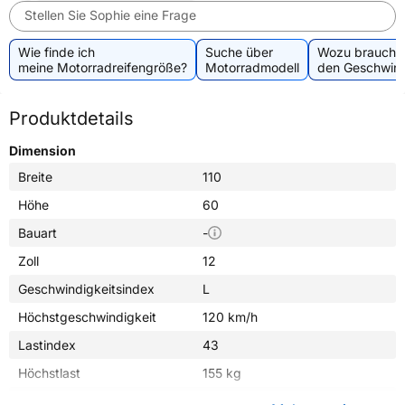
Stellen Sie Sophie eine Frage
Wie finde ich
Suche über
Wozu brauche 
meine Motorradreifengröße?
Motorradmodell
den Geschwind
Produktdetails
Dimension
Breite
110
Höhe
60
Bauart
-
Zoll
12
Geschwindigkeitsindex
L
Höchstgeschwindigkeit
120 km/h
Lastindex
43
Höchstlast
155 kg
Gewicht (in kg)
2,500 kg