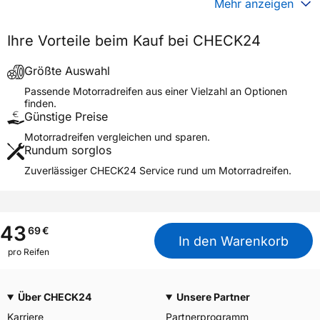
Mehr anzeigen
Generelle Merkmale
Ihre Vorteile beim Kauf bei CHECK24
Fahrzeugtyp
Motorrad
Verwendung
Sommerreifen
Größte Auswahl
Modellname
M-6029
Passende Motorradreifen aus einer Vielzahl an Optionen
finden.
Reifenposition
Front/Rear
Günstige Preise
Motorradtyp
Scooter
Motorradreifen vergleichen und sparen.
Rundum sorglos
Weitere Eigenschaften
Zuverlässiger CHECK24 Service rund um Motorradreifen.
Schlauchtyp
TL
Zustand
Neureifen
M+S
Nein
43
69
€
In den Warenkorb
Motorrad Kennzeichnung
M/C
pro Reifen
3PMSF / Alpine-Symbol
Nein
Über CHECK24
Unsere Partner
Allgemeine Produktsicherheit (GPSR)
Karriere
Partnerprogramm
Maxxis Tech Center Europe