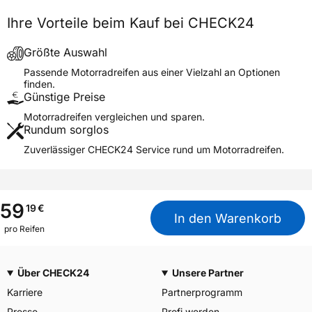
DES PNEUMATIQUES
Ihre Vorteile beim Kauf bei CHECK24
MICHELIN, place des
Herstellerkontakt
Carmes-Déchaux 23 63000
Clermont-Ferrand Frankreich,
Größte Auswahl
contact@tc.michelin.eu
Passende Motorradreifen aus einer Vielzahl an Optionen
finden.
Günstige Preise
Motorradreifen vergleichen und sparen.
Rundum sorglos
Zuverlässiger CHECK24 Service rund um Motorradreifen.
59
19
€
In den Warenkorb
pro Reifen
Über CHECK24
Unsere Partner
Karriere
Partnerprogramm
Presse
Profi werden