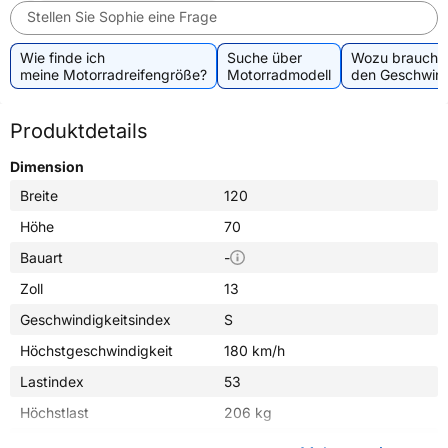
Stellen Sie Sophie eine Frage
Wie finde ich
Suche über
Wozu brauche 
meine Motorradreifengröße?
Motorradmodell
den Geschwind
Produktdetails
Dimension
Breite
120
Höhe
70
Bauart
-
Zoll
13
Geschwindigkeitsindex
S
Höchstgeschwindigkeit
180 km/h
Lastindex
53
Höchstlast
206 kg
Gewicht (in kg)
3,700 kg