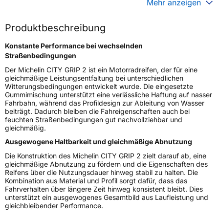
Mehr anzeigen
Generelle Merkmale
Produktbeschreibung
Fahrzeugtyp
Motorrad
Konstante Performance bei wechselnden
Verwendung
Sommerreifen
Straßenbedingungen
Modellname
CITY GRIP 2
Der Michelin CITY GRIP 2 ist ein Motorradreifen, der für eine
Reifenposition
Front
gleichmäßige Leistungsentfaltung bei unterschiedlichen
Witterungsbedingungen entwickelt wurde. Die eingesetzte
Motorradtyp
Scooter
Gummimischung unterstützt eine verlässliche Haftung auf nasser
Fahrbahn, während das Profildesign zur Ableitung von Wasser
Weitere Eigenschaften
beiträgt. Dadurch bleiben die Fahreigenschaften auch bei
feuchten Straßenbedingungen gut nachvollziehbar und
Schlauchtyp
TL
gleichmäßig.
Zustand
Neureifen
Ausgewogene Haltbarkeit und gleichmäßige Abnutzung
M+S
Ja
Die Konstruktion des Michelin CITY GRIP 2 zielt darauf ab, eine
gleichmäßige Abnutzung zu fördern und die Eigenschaften des
Motorrad Kennzeichnung
M/C
Reifens über die Nutzungsdauer hinweg stabil zu halten. Die
Kombination aus Material und Profil sorgt dafür, dass das
3PMSF / Alpine-Symbol
Nein
Fahrverhalten über längere Zeit hinweg konsistent bleibt. Dies
unterstützt ein ausgewogenes Gesamtbild aus Laufleistung und
Allgemeine Produktsicherheit (GPSR)
gleichbleibender Performance.
MANUFACTURE FRANCAISE