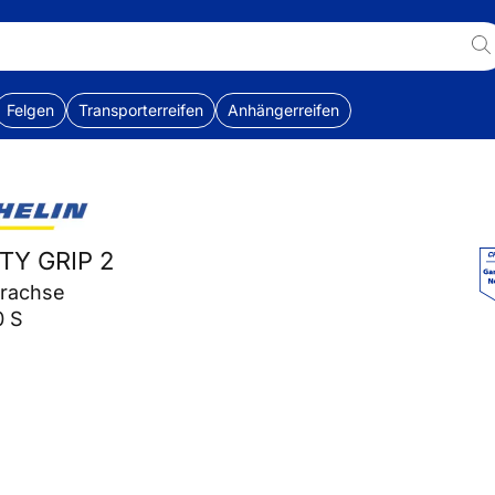
Felgen
Transporterreifen
Anhängerreifen
ITY GRIP 2
erachse
0 S