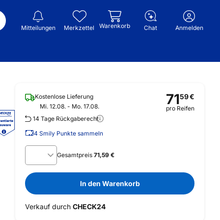
Warenkorb
Mitteilungen
Merkzettel
Chat
Anmelden
71
59
€
Kostenlose Lieferung
Mi. 12.08. - Mo. 17.08.
pro Reifen
14 Tage Rückgaberecht
4
Smily Punkte sammeln
Gesamtpreis
71,59 €
In den Warenkorb
Verkauf durch
CHECK24