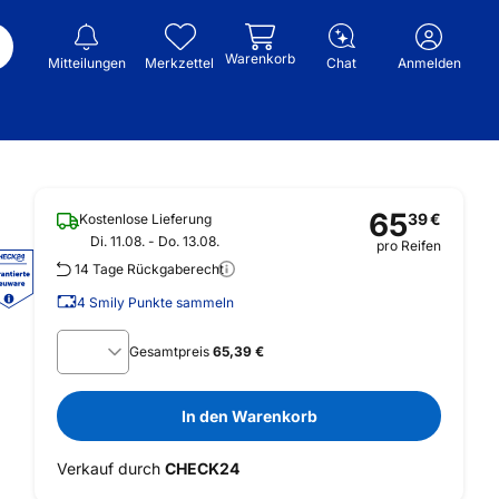
Warenkorb
Mitteilungen
Merkzettel
Chat
Anmelden
65
39
€
Kostenlose Lieferung
Di. 11.08. - Do. 13.08.
pro Reifen
14 Tage Rückgaberecht
4
Smily Punkte sammeln
Gesamtpreis
65,39 €
In den Warenkorb
Verkauf durch
CHECK24