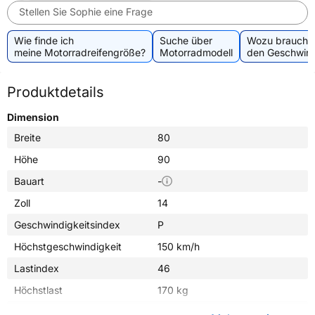
Stellen Sie Sophie eine Frage
Wie finde ich
Suche über
Wozu brauche 
meine Motorradreifengröße?
Motorradmodell
den Geschwind
Produktdetails
Dimension
Breite
80
Höhe
90
Bauart
-
Zoll
14
Geschwindigkeitsindex
P
Höchstgeschwindigkeit
150 km/h
Lastindex
46
Höchstlast
170 kg
Gewicht (in kg)
2,330 kg