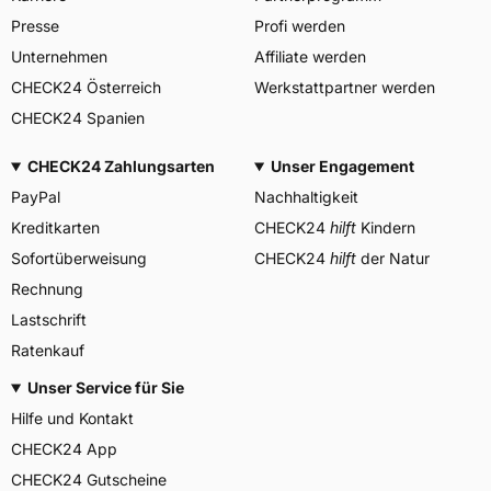
DES PNEUMATIQUES
Presse
Profi werden
MICHELIN, place des
Herstellerkontakt
Carmes-Déchaux 23 63000
Unternehmen
Affiliate werden
Clermont-Ferrand Frankreich,
CHECK24 Österreich
Werkstattpartner werden
contact@tc.michelin.eu
CHECK24 Spanien
CHECK24 Zahlungsarten
Unser Engagement
PayPal
Nachhaltigkeit
Kreditkarten
CHECK24
hilft
Kindern
Sofortüberweisung
CHECK24
hilft
der Natur
Rechnung
Lastschrift
Ratenkauf
Unser Service für Sie
Hilfe und Kontakt
CHECK24 App
CHECK24 Gutscheine