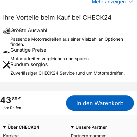
Mehr anzeigen
Generelle Merkmale
Ihre Vorteile beim Kauf bei CHECK24
Fahrzeugtyp
Motorrad
Verwendung
Sommerreifen
Größte Auswahl
Modellname
CITY EXTRA
Passende Motorradreifen aus einer Vielzahl an Optionen
finden.
Reifenposition
Front/Rear
Günstige Preise
Motorradtyp
Scooter
Motorradreifen vergleichen und sparen.
Rundum sorglos
Weitere Eigenschaften
Zuverlässiger CHECK24 Service rund um Motorradreifen.
Schlauchtyp
TL
Zustand
Neureifen
M+S
Nein
43
89
€
In den Warenkorb
Motorrad Kennzeichnung
M/C
pro Reifen
3PMSF / Alpine-Symbol
Nein
Über CHECK24
Unsere Partner
Allgemeine Produktsicherheit (GPSR)
Karriere
Partnerprogramm
MANUFACTURE FRANCAISE