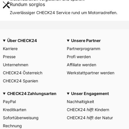
Rundum sorglos
Weitere Eigenschaften
Zuverlässiger CHECK24 Service rund um Motorradreifen.
Schlauchtyp
TL
Zustand
Neureifen
M+S
Nein
Über CHECK24
Unsere Partner
Motorrad Kennzeichnung
M/C
Karriere
Partnerprogramm
3PMSF / Alpine-Symbol
Nein
Presse
Profi werden
Allgemeine Produktsicherheit (GPSR)
Unternehmen
Affiliate werden
CHECK24 Österreich
YOKOHAMA TWS
Werkstattpartner werden
GERMANY GmbH, Erbach
Herstellerkontakt
CHECK24 Spanien
Deutschland, info-de@mitas-
tires.com
CHECK24 Zahlungsarten
Unser Engagement
PayPal
Nachhaltigkeit
Kreditkarten
CHECK24
hilft
Kindern
Sofortüberweisung
CHECK24
hilft
der Natur
Rechnung