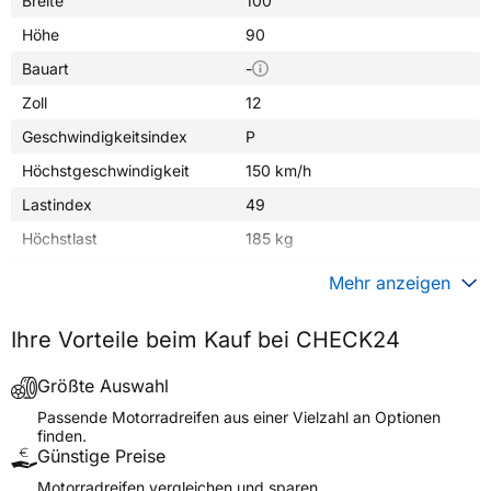
Breite
100
Höhe
90
Bauart
-
Zoll
12
Geschwindigkeitsindex
P
Höchstgeschwindigkeit
150 km/h
Lastindex
49
Höchstlast
185 kg
Gewicht (in kg)
3,000 kg
Mehr anzeigen
Generelle Merkmale
Ihre Vorteile beim Kauf bei CHECK24
Fahrzeugtyp
Motorrad
Verwendung
Sommerreifen
Größte Auswahl
Modellname
MC-35 S-RACER 2.0
Passende Motorradreifen aus einer Vielzahl an Optionen
finden.
Reifenposition
Front/Rear
Günstige Preise
Motorradtyp
Scooter
Motorradreifen vergleichen und sparen.