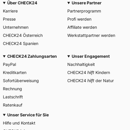
Über CHECK24
Unsere Partner
Allgemeine Produktsicherheit (GPSR)
Karriere
Partnerprogramm
YOKOHAMA TWS
GERMANY GmbH, Erbach
Presse
Profi werden
Herstellerkontakt
Deutschland, info-de@mitas-
tires.com
Unternehmen
Affiliate werden
CHECK24 Österreich
Werkstattpartner werden
CHECK24 Spanien
CHECK24 Zahlungsarten
Unser Engagement
PayPal
Nachhaltigkeit
Kreditkarten
CHECK24
hilft
Kindern
Sofortüberweisung
CHECK24
hilft
der Natur
Rechnung
Lastschrift
Ratenkauf
Unser Service für Sie
Hilfe und Kontakt