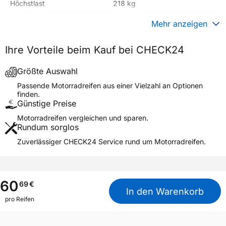
Höchstlast
218 kg
Gewicht (in kg)
3,370 kg
Mehr anzeigen
Generelle Merkmale
Ihre Vorteile beim Kauf bei CHECK24
Fahrzeugtyp
Motorrad
Verwendung
Sommerreifen
Größte Auswahl
Modellname
MC-19
Passende Motorradreifen aus einer Vielzahl an Optionen
finden.
Reifenposition
Front/Rear
Günstige Preise
Motorradtyp
Scooter
Motorradreifen vergleichen und sparen.
Rundum sorglos
Weitere Eigenschaften
Zuverlässiger CHECK24 Service rund um Motorradreifen.
Schlauchtyp
TL
Zustand
Neureifen
M+S
Nein
60
69
€
In den Warenkorb
Motorrad Kennzeichnung
M/C
pro Reifen
3PMSF / Alpine-Symbol
Nein