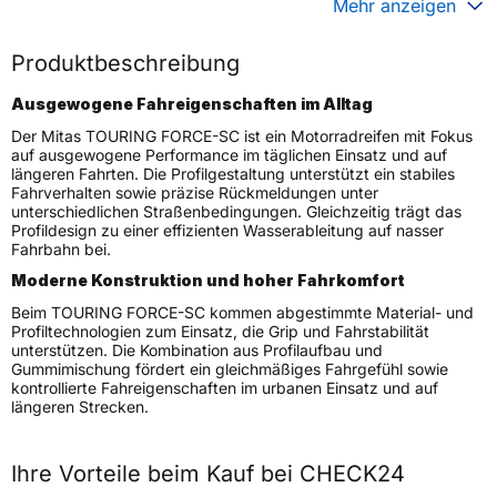
Mehr anzeigen
Generelle Merkmale
Produktbeschreibung
Fahrzeugtyp
Motorrad
Ausgewogene Fahreigenschaften im Alltag
Verwendung
Sommerreifen
Der Mitas TOURING FORCE-SC ist ein Motorradreifen mit Fokus
Modellname
TOURING FORCE-SC
auf ausgewogene Performance im täglichen Einsatz und auf
längeren Fahrten. Die Profilgestaltung unterstützt ein stabiles
Reifenposition
Rear
Fahrverhalten sowie präzise Rückmeldungen unter
Motorradtyp
Scooter
unterschiedlichen Straßenbedingungen. Gleichzeitig trägt das
Profildesign zu einer effizienten Wasserableitung auf nasser
Fahrbahn bei.
Weitere Eigenschaften
Moderne Konstruktion und hoher Fahrkomfort
Schlauchtyp
TL
Beim TOURING FORCE-SC kommen abgestimmte Material- und
Zustand
Neureifen
Profiltechnologien zum Einsatz, die Grip und Fahrstabilität
unterstützen. Die Kombination aus Profilaufbau und
M+S
Nein
Gummimischung fördert ein gleichmäßiges Fahrgefühl sowie
Verstärkt
XL
kontrollierte Fahreigenschaften im urbanen Einsatz und auf
längeren Strecken.
Motorrad Kennzeichnung
M/C
3PMSF / Alpine-Symbol
Nein
Ihre Vorteile beim Kauf bei CHECK24