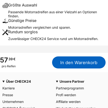
Allgemeine Produktsicherheit (GPSR)
Größte Auswahl
YOKOHAMA TWS
GERMANY GmbH, Erbach
Passende Motorradreifen aus einer Vielzahl an Optionen
Herstellerkontakt
Deutschland, info-de@mitas-
finden.
tires.com
Günstige Preise
Motorradreifen vergleichen und sparen.
Rundum sorglos
Zuverlässiger CHECK24 Service rund um Motorradreifen.
57
39
€
In den Warenkorb
pro Reifen
Über CHECK24
Unsere Partner
Karriere
Partnerprogramm
Presse
Profi werden
Unternehmen
Affiliate werden