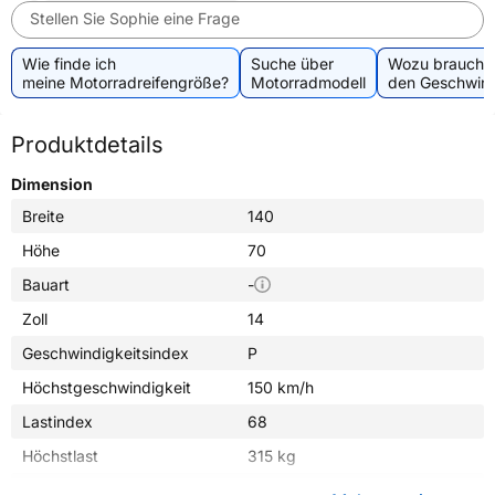
Stellen Sie Sophie eine Frage
Wie finde ich
Suche über
Wozu brauche 
meine Motorradreifengröße?
Motorradmodell
den Geschwind
Produktdetails
Dimension
Breite
140
Höhe
70
Bauart
-
Zoll
14
Geschwindigkeitsindex
P
Höchstgeschwindigkeit
150 km/h
Lastindex
68
Höchstlast
315 kg
Gewicht (in kg)
4,000 kg