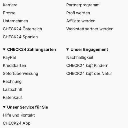
GERMANY GmbH, Erbach
Herstellerkontakt
Karriere
Partnerprogramm
Deutschland, info-de@mitas-
tires.com
Presse
Profi werden
Unternehmen
Affiliate werden
CHECK24 Österreich
Werkstattpartner werden
CHECK24 Spanien
CHECK24 Zahlungsarten
Unser Engagement
PayPal
Nachhaltigkeit
Kreditkarten
CHECK24
hilft
Kindern
Sofortüberweisung
CHECK24
hilft
der Natur
Rechnung
Lastschrift
Ratenkauf
Unser Service für Sie
Hilfe und Kontakt
CHECK24 App