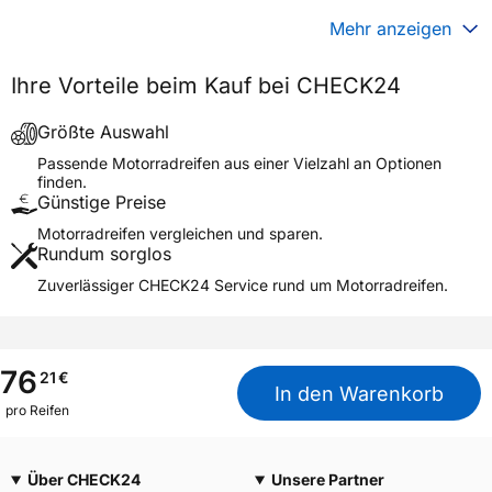
Generelle Merkmale
Mehr anzeigen
Fahrzeugtyp
Motorrad
Ihre Vorteile beim Kauf bei CHECK24
Verwendung
Sommerreifen
Modellname
MC-35 S-RACER 2.0 SOFT
Größte Auswahl
Reifenposition
Front/Rear
Passende Motorradreifen aus einer Vielzahl an Optionen
finden.
Motorradtyp
Scooter
Günstige Preise
Motorradreifen vergleichen und sparen.
Weitere Eigenschaften
Rundum sorglos
Schlauchtyp
TL
Zuverlässiger CHECK24 Service rund um Motorradreifen.
Zustand
Neureifen
M+S
Nein
Motorrad Kennzeichnung
M/C
76
21
€
In den Warenkorb
3PMSF / Alpine-Symbol
Nein
pro Reifen
Allgemeine Produktsicherheit (GPSR)
Über CHECK24
Unsere Partner
YOKOHAMA TWS