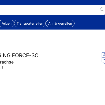
Felgen
Transporterreifen
Anhängerreifen
RING FORCE-SC
erachse
 J