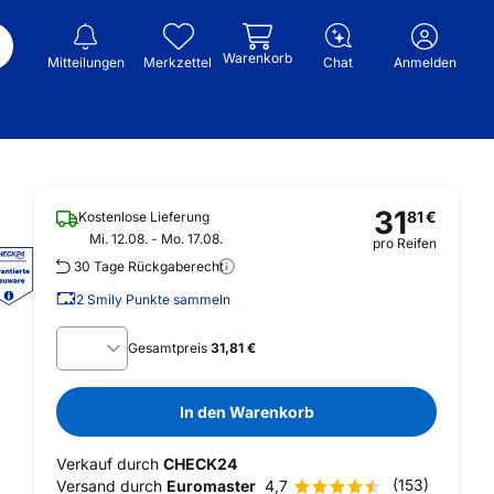
Warenkorb
Mitteilungen
Merkzettel
Chat
Anmelden
31
81
€
Kostenlose Lieferung
Mi. 12.08. - Mo. 17.08.
pro Reifen
30 Tage Rückgaberecht
2
Smily Punkte sammeln
Gesamtpreis
31,81 €
In den Warenkorb
Verkauf durch
CHECK24
(153)
Versand durch
Euromaster
4,7