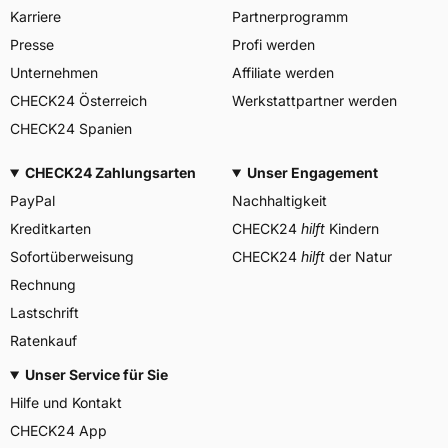
Karriere
Partnerprogramm
YOKOHAMA TWS
GERMANY GmbH, Erbach
Presse
Profi werden
Herstellerkontakt
Deutschland, info-de@mitas-
tires.com
Unternehmen
Affiliate werden
CHECK24 Österreich
Werkstattpartner werden
CHECK24 Spanien
CHECK24 Zahlungsarten
Unser Engagement
PayPal
Nachhaltigkeit
Kreditkarten
CHECK24
hilft
Kindern
Sofortüberweisung
CHECK24
hilft
der Natur
Rechnung
Lastschrift
Ratenkauf
Unser Service für Sie
Hilfe und Kontakt
CHECK24 App