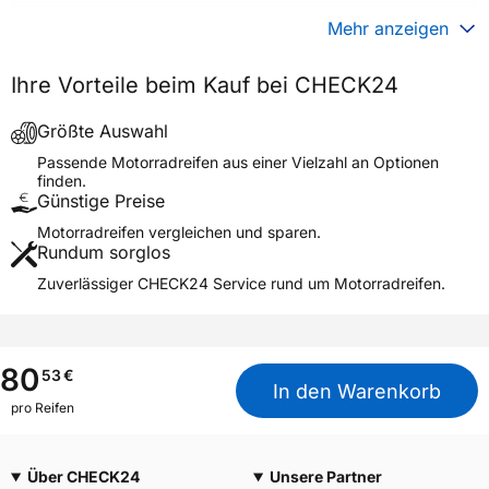
Gewicht (in kg)
2,350 kg
Mehr anzeigen
Generelle Merkmale
Ihre Vorteile beim Kauf bei CHECK24
Fahrzeugtyp
Motorrad
Verwendung
Sommerreifen
Größte Auswahl
Modellname
MC-34
Passende Motorradreifen aus einer Vielzahl an Optionen
finden.
Reifenposition
Front/Rear
Günstige Preise
Motorradtyp
Scooter
Motorradreifen vergleichen und sparen.
Rundum sorglos
Weitere Eigenschaften
Zuverlässiger CHECK24 Service rund um Motorradreifen.
Schlauchtyp
TL
Zustand
Neureifen
M+S
Nein
80
53
€
In den Warenkorb
Motorrad Kennzeichnung
M/C
pro Reifen
3PMSF / Alpine-Symbol
Nein
Über CHECK24
Unsere Partner
Allgemeine Produktsicherheit (GPSR)