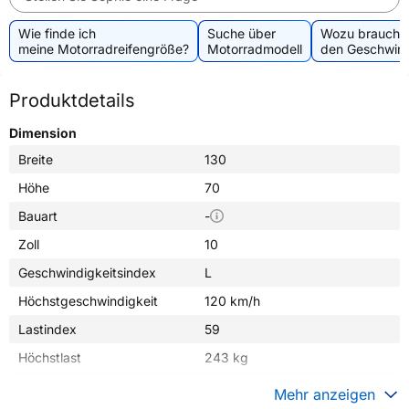
Wie finde ich
Suche über
Wozu brauche 
meine Motorradreifengröße?
Motorradmodell
den Geschwind
Produktdetails
Dimension
Breite
130
Höhe
70
Bauart
-
Zoll
10
Geschwindigkeitsindex
L
Höchstgeschwindigkeit
120 km/h
Lastindex
59
Höchstlast
243 kg
Gewicht (in kg)
2,890 kg
Mehr anzeigen