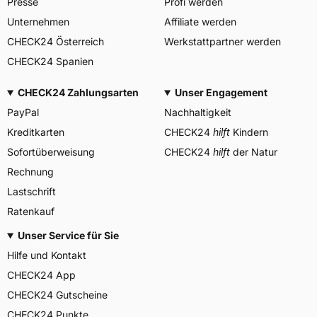
Presse
Profi werden
PIRELLI TYRE SPA, Viale
Piero e Alberto Pirelli 25
Unternehmen
Affiliate werden
20126 Milano Italien,
Herstellerkontakt
CHECK24 Österreich
Werkstattpartner werden
www.pirelli.com,
consumer.support@pirelli.co
CHECK24 Spanien
m
CHECK24 Zahlungsarten
Unser Engagement
PayPal
Nachhaltigkeit
Kreditkarten
CHECK24
hilft
Kindern
Sofortüberweisung
CHECK24
hilft
der Natur
Rechnung
Lastschrift
Ratenkauf
Unser Service für Sie
Hilfe und Kontakt
CHECK24 App
CHECK24 Gutscheine
CHECK24 Punkte