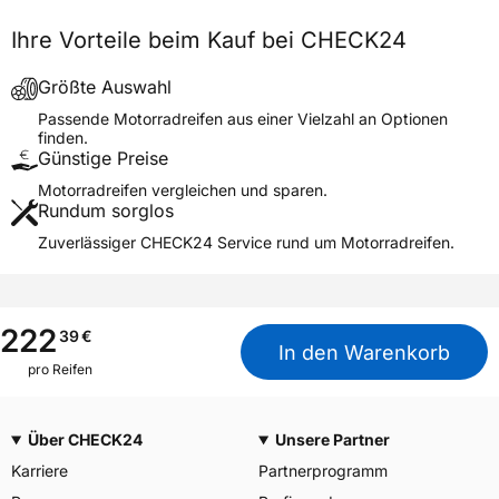
Generelle Merkmale
Ihre Vorteile beim Kauf bei CHECK24
Fahrzeugtyp
Motorrad
Verwendung
Sommerreifen
Größte Auswahl
Modellname
SL 38 UNICO
Passende Motorradreifen aus einer Vielzahl an Optionen
finden.
Reifenposition
Front/Rear
Günstige Preise
Motorradtyp
Scooter
Motorradreifen vergleichen und sparen.
Rundum sorglos
Weitere Eigenschaften
Zuverlässiger CHECK24 Service rund um Motorradreifen.
Schlauchtyp
TL
Zustand
Neureifen
M+S
Nein
222
39
€
In den Warenkorb
Verstärkt
XL
pro Reifen
Motorrad Kennzeichnung
M/C
3PMSF / Alpine-Symbol
Nein
Über CHECK24
Unsere Partner
Karriere
Partnerprogramm
Allgemeine Produktsicherheit (GPSR)