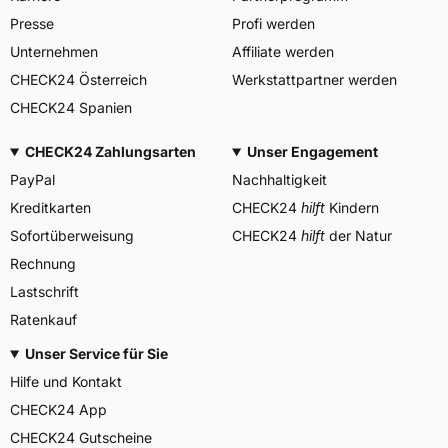
PIRELLI TYRE SPA, Viale
Presse
Profi werden
Piero e Alberto Pirelli 25
20126 Milano Italien,
Unternehmen
Affiliate werden
Herstellerkontakt
www.pirelli.com,
CHECK24 Österreich
Werkstattpartner werden
consumer.support@pirelli.co
m
CHECK24 Spanien
CHECK24 Zahlungsarten
Unser Engagement
PayPal
Nachhaltigkeit
Kreditkarten
CHECK24
hilft
Kindern
Sofortüberweisung
CHECK24
hilft
der Natur
Rechnung
Lastschrift
Ratenkauf
Unser Service für Sie
Hilfe und Kontakt
CHECK24 App
CHECK24 Gutscheine