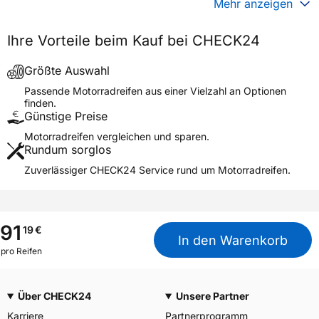
Mehr anzeigen
Generelle Merkmale
Ihre Vorteile beim Kauf bei CHECK24
Fahrzeugtyp
Motorrad
Verwendung
Sommerreifen
Größte Auswahl
DIABLO ROSSO SCOOTER
Passende Motorradreifen aus einer Vielzahl an Optionen
Modellname
SC REAR
finden.
Günstige Preise
Reifenposition
Rear
Motorradreifen vergleichen und sparen.
Motorradtyp
Scooter
Rundum sorglos
Zuverlässiger CHECK24 Service rund um Motorradreifen.
Weitere Eigenschaften
Schlauchtyp
TL
Zustand
Neureifen
91
19
€
M+S
Nein
In den Warenkorb
pro Reifen
Motorrad Kennzeichnung
M/C
3PMSF / Alpine-Symbol
Nein
Über CHECK24
Unsere Partner
Allgemeine Produktsicherheit (GPSR)
Karriere
Partnerprogramm