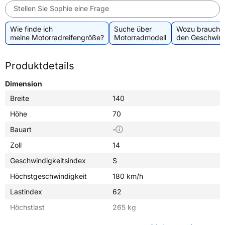
Stellen Sie Sophie eine Frage
Wie finde ich
Suche über
Wozu brauche 
meine Motorradreifengröße?
Motorradmodell
den Geschwind
Produktdetails
Dimension
Breite
140
Höhe
70
Bauart
-
Zoll
14
Geschwindigkeitsindex
S
Höchstgeschwindigkeit
180 km/h
Lastindex
62
Höchstlast
265 kg
Gewicht (in kg)
4,820 kg