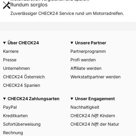
Rundum sorglos
Weitere Eigenschaften
Zuverlässiger CHECK24 Service rund um Motorradreifen.
Schlauchtyp
TL
Zustand
Neureifen
M+S
Nein
Über CHECK24
Unsere Partner
Motorrad Kennzeichnung
M/C
Karriere
Partnerprogramm
3PMSF / Alpine-Symbol
Nein
Presse
Profi werden
Allgemeine Produktsicherheit (GPSR)
Unternehmen
Affiliate werden
CHECK24 Österreich
Vee Rubber, Bangkok
Werkstattpartner werden
Herstellerkontakt
Thailand,
CHECK24 Spanien
info@veerubber.co.th
CHECK24 Zahlungsarten
Unser Engagement
PayPal
Nachhaltigkeit
Kreditkarten
CHECK24
hilft
Kindern
Sofortüberweisung
CHECK24
hilft
der Natur
Rechnung