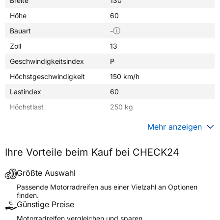
Breite
130
Höhe
60
Bauart
-
Zoll
13
Geschwindigkeitsindex
P
Höchstgeschwindigkeit
150 km/h
Lastindex
60
Höchstlast
250 kg
Gewicht (in kg)
3,800 kg
Mehr anzeigen
Generelle Merkmale
Ihre Vorteile beim Kauf bei CHECK24
Fahrzeugtyp
Motorrad
Verwendung
Sommerreifen
Größte Auswahl
Modellname
VRM-396 MANHATTAN
Passende Motorradreifen aus einer Vielzahl an Optionen
finden.
Reifenposition
Front/Rear
Günstige Preise
Motorradtyp
Scooter
Motorradreifen vergleichen und sparen.