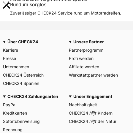
Rundum sorglos
Weitere Eigenschaften
Zuverlässiger CHECK24 Service rund um Motorradreifen.
Schlauchtyp
TL
Zustand
Neureifen
M+S
Ja
Über CHECK24
Unsere Partner
Motorrad Kennzeichnung
M/C
Karriere
Partnerprogramm
3PMSF / Alpine-Symbol
Nein
Presse
Profi werden
Allgemeine Produktsicherheit (GPSR)
Unternehmen
Affiliate werden
CHECK24 Österreich
Vee Rubber, Bangkok
Werkstattpartner werden
Herstellerkontakt
Thailand,
CHECK24 Spanien
info@veerubber.co.th
CHECK24 Zahlungsarten
Unser Engagement
PayPal
Nachhaltigkeit
Kreditkarten
CHECK24
hilft
Kindern
Sofortüberweisung
CHECK24
hilft
der Natur
Rechnung